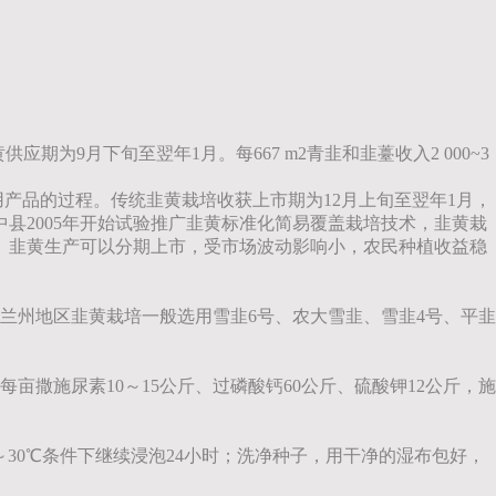
为9月下旬至翌年1月。每667 m2青韭和韭薹收入2 000~3
产品的过程。传统韭黄栽培收获上市期为12月上旬至翌年1月，
中县2005年开始试验推广韭黄标准化简易覆盖栽培技术，韭黄栽
元。韭黄生产可以分期上市，受市场波动影响小，农民种植收益稳
州地区韭黄栽培一般选用雪韭6号、农大雪韭、雪韭4号、平韭
每亩撒施尿素10～15公斤、过磷酸钙60公斤、硫酸钾12公斤，施
～30℃条件下继续浸泡24小时；洗净种子，用干净的湿布包好，