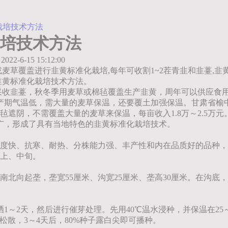
栽培技术方法
培技术方法
2022-6-15 15:12:00
覆盖进行韭黄标准化栽培,每年可收割1~2茬青韭和韭薹,韭黄供应期
：韭黄标准化栽培技术方法。
收韭薹，秋冬季用麦草或棉毡覆盖生产韭黄，周年可以供应食用
但生产期气温低，需大量的麦草保温，还要覆土加强保温。甘肃省榆
毡遮阴，不需覆盖大量的麦草来保温，每亩收入1.8万～2.5万
推广，形成了具有当地特色的韭黄标准化栽培技术。
快、抗寒、耐热、分株能力强、丰产性和内在品质好的品种，兰
月上、中旬。
南北向起垄，垄宽55厘米、沟宽25厘米、垄高30厘米。在沟底，
晒1～2天，然后进行催芽处理。先用40℃温水浸种，并保温在25
松散，3～4天后，80%种子露白尖即可播种。