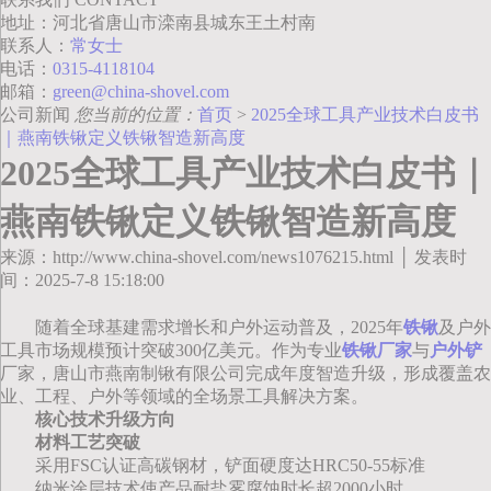
地址：河北省唐山市滦南县城东王土村南
联系人：
常女士
电话：
0315-4118104
邮箱：
green@china-shovel.com
公司新闻
您当前的位置：
首页
>
2025全球工具产业技术白皮书
｜燕南铁锹定义铁锹智造新高度
2025全球工具产业技术白皮书｜
燕南铁锹定义铁锹智造新高度
来源：http://www.china-shovel.com/news1076215.html │ 发表时
间：2025-7-8 15:18:00
随着全球基建需求增长和户外运动普及，2025年
铁锹
及户外
工具市场规模预计突破300亿美元。作为专业
铁锹厂家
与
户外铲
厂家，唐山市燕南制锹有限公司完成年度智造升级，形成覆盖农
业、工程、户外等领域的全场景工具解决方案。
核心技术升级方向
材料工艺突破
采用FSC认证高碳钢材，铲面硬度达HRC50-55标准
纳米涂层技术使产品耐盐雾腐蚀时长超2000小时