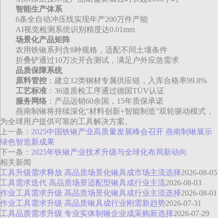
智能生产体系
6条全自动冲压线实现年产200万件产能
AI视觉检测系统识别精度达0.01mm
场景化产品矩阵
农用铁锹系列含8种规格，适配不同土壤条件
折叠铲通过10万次开合测试，满足户外应急需求
品质保障系统
原料管控
：建立12类钢材专属供应链，入库合格率99.8%
工艺标准
：36道质检工序通过德国TÜV认证
服务网络
：产品远销60余国，15年质保承诺
燕南制锹将持续深化"材料创新+智能制造"双轮驱动模式，
为全球用户提供可靠的工具解决方案。
上一条：
2025中国铁锹产业高质量发展峰会召开 燕南制锹展示
绿色智造新成果
下一条：
2025年铁锹产业技术升级与全球化布局新动向
相关新闻
工具升级需求释放 高品质场景化锹具成市场主流选择
2026-08-05
工具需求迭代 高品质场景适配型锹具成行业主流
2026-08-03
作业工具需求升级 高品质场景化锹具成行业主流选择
2026-08-01
作业工具需求升级 高品质锹具成行业刚需新趋势
2026-07-31
工具品质需求升级 专业实体制锹企业成采购新选择
2026-07-29