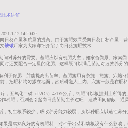
肥技术讲解
2021-1-12 14:20:00
向日葵产量和质量的提高。由于施肥效果受向日葵目标产量、营
文
铁锹
厂家为大家详细介绍了向日葵施肥技术
育期间对养分的需要。基肥应以有机肥为主，如家畜粪尿、家禽
同时还要配合一定量的化肥。这样既可以满足苗期对速效养分的
更有利于保肥，并能提高出苗率。基肥施用有条施、撒施、穴施3
前，把肥料均匀撒在地面，然后耕翻人土内。穴施一般是在肥料
5?D8公斤，五氧化二磷（P2O5）4?D5公斤，钾肥可以根据测
尿素作种肥，否则会引起向日葵苗期生长过旺，造成田间郁蔽，通
苗后，初生根系较少，吸收养分能力较弱，所以种肥应以速性养
肥如果是腐熟良好的有机肥料，对种子出芽和幼根没有什么影响