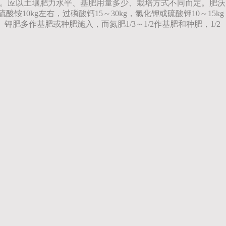
量。应以土壤肥力水平、基肥用量多少、栽培方式不同而定。肥沃
0kg左右，过磷酸钙15～30kg，氯化钾或硫酸钾10～15kg
钾肥多作基肥或种肥施入，而氮肥1/3～1/2作基肥和种肥，1/2