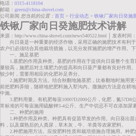
电话：
0315-4118104
邮箱：
green@china-shovel.com
公司新闻
您当前的位置：
首页
>
行业动态
>
铁锹厂家向日癸施
铁锹厂家向日癸施肥技术讲解
来源：http://www.china-shovel.com/news540522.html │ 发表时间：
向日葵是一种重要的经济作物，采用正确的施肥技术有利于
农户们必须结合其他栽培措施，以充分发挥施肥的增产作用。下
一、施足基肥
1.基肥的作用及种类。基肥的作用在于提供向日葵整个生
量较高，施肥后对土壤肥力的提高和向日葵产量都有良好作用。
较少时，需要用相应的化肥补足养分。
2.施肥时期及方法。结合秋翻地施基肥，比春翻地时施用
前把肥料弄细，随耕地把肥料施入犁沟内。撒施的方法是在耕地
中施。
3.肥料用量。有机肥每亩1000?D2000公斤，化肥，氮
常标准的可每亩施用硫酸钾3-4公斤。生产中切忌不可在添加
二、种肥的施用
1.种肥作用及种类。种肥具有促苗早发的作用。向日葵出
料，以及腐熟后的人粪尿，草木灰，牛、羊粪等农家肥料。
2.种肥施用方法。应按肥料性质和栽培措施合理施用。种