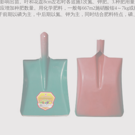
响出苗。叶和花盘8cm左右时各追施1次氮、钾肥。3.种肥用
肥数量。用化学肥料，一般每667m2施硝酸铵4～7kg或硫酸铵1
施肥吸收于前期以磷为主，中后期以氮、钾为主，同时结合肥料特点，磷、