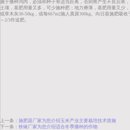
施于播种沟内，必须和种子有适当距离，否则将产生不良后果，影
土壤，基肥用量又多，可少施种肥；地力瘠薄，基肥用量又少，应增加种
或草木灰30-50kg，或每667m2施人粪尿300kg。向日葵
～2/3作追肥。
上一条：
施肥器厂家为您介绍玉米产业主要栽培技术措施
下一条：
铁锹厂家为您介绍适合冬季播种的作物