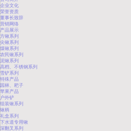
企业文化
荣誉资质
董事长致辞
营销网络
产品展示
方锹系列
尖锹系列
煤锹系列
农民锹系列
泥锹系列
高档、不锈钢系列
雪铲系列
特殊产品
园林、耙子
苹果产品
户外铲
组装锹系列
锹柄
礼盒系列
下水道专用锹
深翻叉系列