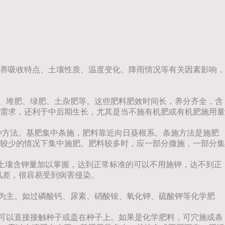
养吸收特点、土壤性质、温度变化、降雨情况等有关因素影响，
粪、堆肥、绿肥、土杂肥等。这些肥料肥效时间长，养分齐全，含
需求，还利于中后期生长，尤其是当不施有机肥或有机肥施用量
种方法。基肥集中条施，肥料靠近向日葵根系。条施方法是施肥
较少的情况下集中施肥。肥料较多时，应一部分撒施，一部分集
土所得的土壤含钾量加以掌握，达到正常标准的可以不用施钾，达不到正
风差，很容易受到病害侵染。
分为主。如过磷酸钙、尿素、硝酸铵、氧化钾、硫酸钾等化学肥
，可以直接接触种子或盖在种子上。如果是化学肥料，可穴施或条