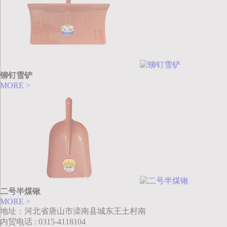
铆钉雪铲
MORE >
二号半煤锹
MORE >
地址：河北省唐山市滦南县城东王土村南
内贸电话 : 0315-4118104