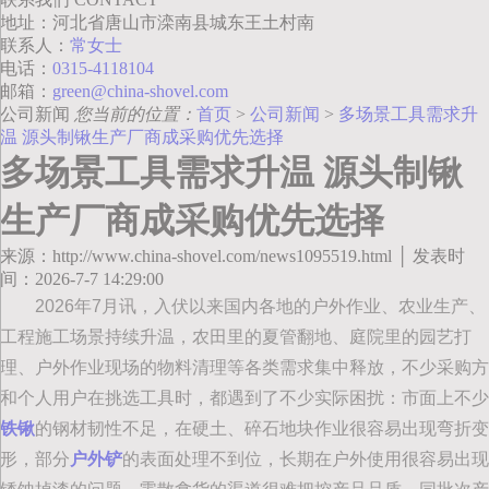
地址：河北省唐山市滦南县城东王土村南
联系人：
常女士
电话：
0315-4118104
邮箱：
green@china-shovel.com
公司新闻
您当前的位置：
首页
>
公司新闻
>
多场景工具需求升
温 源头制锹生产厂商成采购优先选择
多场景工具需求升温 源头制锹
生产厂商成采购优先选择
来源：http://www.china-shovel.com/news1095519.html │ 发表时
间：2026-7-7 14:29:00
2026年7月讯，入伏以来国内各地的户外作业、农业生产、
工程施工场景持续升温，农田里的夏管翻地、庭院里的园艺打
理、户外作业现场的物料清理等各类需求集中释放，不少采购方
和个人用户在挑选工具时，都遇到了不少实际困扰：市面上不少
铁锹
的钢材韧性不足，在硬土、碎石地块作业很容易出现弯折变
形，部分
户外铲
的表面处理不到位，长期在户外使用很容易出现