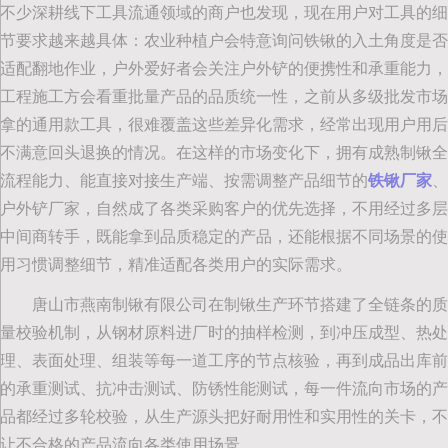
不少深耕线下工具流通领域的商户也发现，现在用户对工具的细
节要求越来越具体：农业种植户会特意询问铁锹的入土角度是否
适配翻地作业，户外爱好者会关注户外铲的便携性和承重能力，
工程施工方会看重批量产品的品质统一性，之前从多级批发市场
拿的通用款工具，很难覆盖这些差异化需求，经常出现用户用后
不满意回头退换的情况。在这样的市场变化下，拥有成熟制锹全
流程能力、能直接对接生产端、按需调整产品细节的
铁锹厂家
、
户外铲厂家，自然成了各类采购客户的优先选择，不用经过多层
中间商转手，既能拿到品质稳定的产品，还能根据不同场景的使
用习惯调整细节，精准适配各类用户的实际需求。
唐山市燕南制锹有限公司在制锹生产环节搭建了全链条的质
量校验机制，从钢材原料进厂时的抽样检测，到冲压成型、热处
理、表面处理、组装等每一道工序的节点核验，再到成品出库前
的承重测试、抗冲击测试、防锈性能测试，每一件流向市场的产
品都经过多轮校验，从生产源头把好耐用性和实用性的关卡，不
让不合格的产品流向各类使用场景。