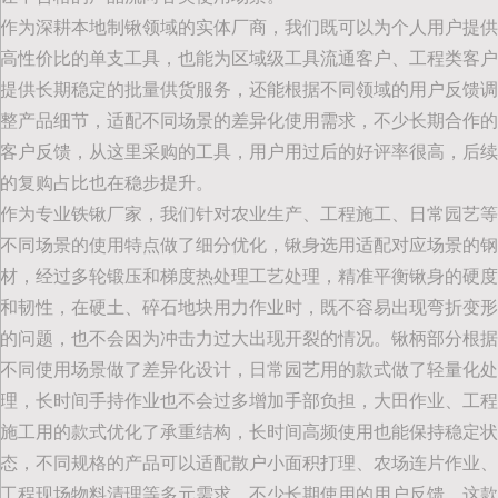
作为深耕本地制锹领域的实体厂商，我们既可以为个人用户提供
高性价比的单支工具，也能为区域级工具流通客户、工程类客户
提供长期稳定的批量供货服务，还能根据不同领域的用户反馈调
整产品细节，适配不同场景的差异化使用需求，不少长期合作的
客户反馈，从这里采购的工具，用户用过后的好评率很高，后续
的复购占比也在稳步提升。
作为专业铁锹厂家，我们针对农业生产、工程施工、日常园艺等
不同场景的使用特点做了细分优化，锹身选用适配对应场景的钢
材，经过多轮锻压和梯度热处理工艺处理，精准平衡锹身的硬度
和韧性，在硬土、碎石地块用力作业时，既不容易出现弯折变形
的问题，也不会因为冲击力过大出现开裂的情况。锹柄部分根据
不同使用场景做了差异化设计，日常园艺用的款式做了轻量化处
理，长时间手持作业也不会过多增加手部负担，大田作业、工程
施工用的款式优化了承重结构，长时间高频使用也能保持稳定状
态，不同规格的产品可以适配散户小面积打理、农场连片作业、
工程现场物料清理等多元需求。不少长期使用的用户反馈，这款