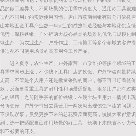
锈蚀掉漆的问题，零散拿货的渠道很难把控产品品质，同批次产
品的做工差异大，不同场景的使用需求跨度大，通用款工具很难
适配不同用户的实际使用习惯。唐山市燕南制锹有限公司依托唐
山本地五金工具产业数十年沉淀的成熟制造经验与本地化供应链
优势，深耕铁锹、户外铲两大核心品类的场景化优化与规模化制
锹生产，为农业生产、户外作业、工程施工等多个领域的客户提
供适配不同使用场景的高实用性工具产品。
进入夏季，农业生产、户外露营、市政维护等多个领域的工
具需求同步上涨，不少线下工具门店的铁锹、户外铲咨询量持续
走高，不管是个人用户还是批量采购的商户，都不再只盯着低价
款，反而更看重工具的耐用性和场景适配度。很多用户都有过类
似的经历：之前随手买的低价铁锹，在硬土块里用力一撬就出现
弯折变形，户外铲带出去露营用一两次就出现锈蚀掉漆的问题，
不仅耽误事，反复更换下来的总花费反而更高，慢慢大家都意识
到，选一把适配自己使用场景的好工具，长期下来能省不少力气
和不必要的开支。