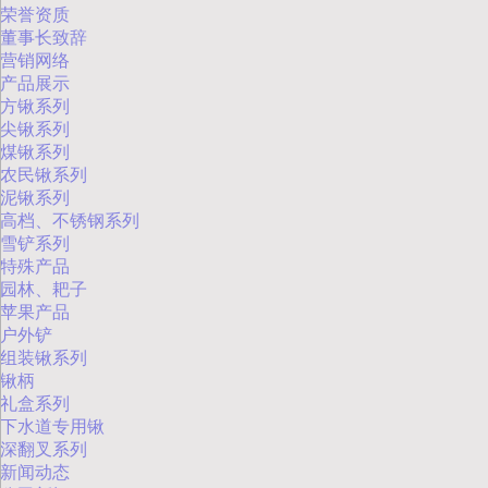
荣誉资质
董事长致辞
营销网络
产品展示
方锹系列
尖锹系列
煤锹系列
农民锹系列
泥锹系列
高档、不锈钢系列
雪铲系列
特殊产品
园林、耙子
苹果产品
户外铲
组装锹系列
锹柄
礼盒系列
下水道专用锹
深翻叉系列
新闻动态