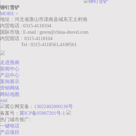
铆钉雪铲
MORE >
地址：河北省唐山市滦南县城东王土村南
内贸电话 : 0315-4118104
国际市场 : E-mail : green@china-shovel.com
内贸固话：0315-4118104
Tel : 0315-4118561,4108561
走进燕南
新闻中心
产品中心
案例展示
营销网络
网站地图
xml
冀公网安备：
13022402000136号
备案号：
冀ICP备05007201号-1
热门城市推广:
一键电话
产品项目