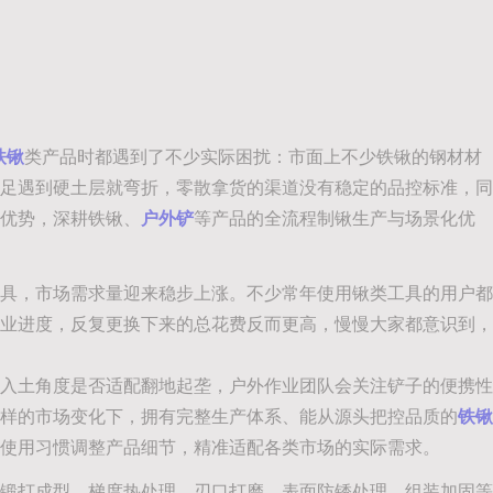
铁锹
类产品时都遇到了不少实际困扰：市面上不少铁锹的钢材材
足遇到硬土层就弯折，零散拿货的渠道没有稳定的品控标准，同
优势，深耕铁锹、
户外铲
等产品的全流程制锹生产与场景化优
具，市场需求量迎来稳步上涨。不少常年使用锹类工具的用户都
业进度，反复更换下来的总花费反而更高，慢慢大家都意识到，
入土角度是否适配翻地起垄，户外作业团队会关注铲子的便携性
样的市场变化下，拥有完整生产体系、能从源头把控品质的
铁锹
使用习惯调整产品细节，精准适配各类市场的实际需求。
锻打成型、梯度热处理、刃口打磨、表面防锈处理、组装加固等