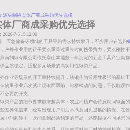
放 源头制锹实体厂商成采购优先选择
实体厂商成采购优先选择
：2026-7-6 15:12:00
工程、应急储备等领域的工具采购需求持续攀升，不少用户在选购
，户外作业用的铲子要么重量过重长时间携带费力，要么刚性不
燕南制锹有限公司依托唐山本地数十年沉淀的五金工具产业集群
供品质稳定、适配多元场景的高实用性锹类产品。
外作业等场景的开工率持续提升，铁锹作为通用性极强的基础工
杂物里作业几次就出现锹面凹陷、锹柄松动的问题，不仅耽误作
不必要的开支。
锹类产品的细节要求越来越具体：农业种植户会特意询问锹面的
些差异化需求，经常出现用户用后不满意回头退换的情况。在这
层中间商转手，既能拿到品质稳定的产品，还能根据不同场景的
完善的全链条制锹生产体系，从钢材原料进厂时的抽样检测，到