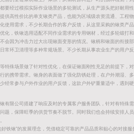
都要经过模拟实际作业场景的多轮测试，从生产源头把好耐用性
提供高性价比的单支锹类产品，也能为区域级农资流通、工程物
化使用需求，不少长期合作的客户反馈，从这里采购的锹类产品
分优化，铁锹选用适配不同作业需求的专用钢材，经过多轮锻打
不会因为冲击力过大出现锹面变形的情况。锹柄和锹面的衔接部
日常环卫清理等多种常规场景。不少长期从事农业生产的用户反
等特殊场景做了针对性优化，在保证锹面刚性充足的前提下，对
行的携带需求。锹身的表面做了强化防锈处理，在户外潮湿、多
少经常参与户外作业的用户反馈，这款户外铲重量适中，遇到硬
锹有限公司搭建了响应及时的专属客户服务团队，针对有特殊需
问题，保障旺季的供货节奏不脱节。同时我们也会持续安排人员
。
的好铁锹”的发展理念，凭借稳定可靠的产品品质和贴心的对接