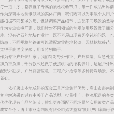
每一道工序，都设置了专属的质检核验节点，每一件成品出库前
作为深耕本地制锹领域的实体厂商，我们既可以为零散个人用户
能根据不同领域的用户反馈调整产品细节，适配不同场景的差异
作为专业铁锹厂家，我们针对不同领域的常规使用场景做了细
质、混有碎石的地块作业时，既不容易出现卷刃变钝的问题，也
隐患，不同规格的铁锹可以适配农业翻地起垄、园林挖坑移苗、
觉得手腕过度发酸，用着特别顺手。
作为专业户外铲厂家，我们针对野外作业、户外探险、应急处置
加负重负担，部分款式还做了便携收纳的结构设计，适配户外出
配野外勘探、户外露营应急、工程户外抢修等多种特殊场景。不
省心。
依托唐山本地成熟的五金工具产业集群优势，唐山市燕南制
客户解决采购过程中关于产品选型、批量排产、物流配送的各类
代优化现有产品的细节，推出更多适配不同场景的实用锹类产品
成立至今，唐山市燕南制锹有限公司始终坚持“做用户用着顺手