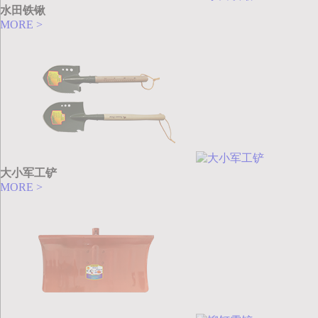
水田铁锹
MORE >
大小军工铲
MORE >