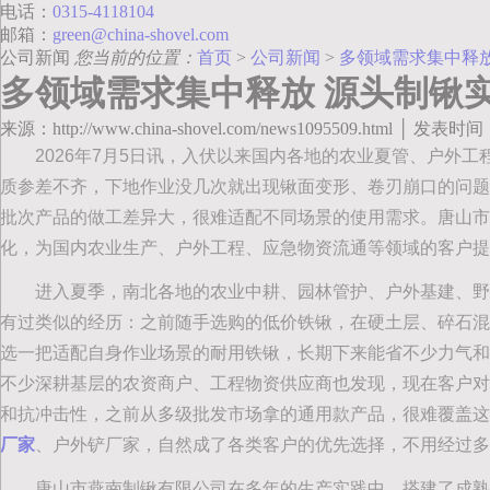
电话：
0315-4118104
邮箱：
green@china-shovel.com
公司新闻
您当前的位置：
首页
>
公司新闻
>
多领域需求集中释
多领域需求集中释放 源头制锹
来源：http://www.china-shovel.com/news1095509.html │ 发表时间
2026年7月5日讯，入伏以来国内各地的农业夏管、户外
质参差不齐，下地作业没几次就出现锹面变形、卷刃崩口的问题
批次产品的做工差异大，很难适配不同场景的使用需求。唐山市
化，为国内农业生产、户外工程、应急物资流通等领域的客户提
进入夏季，南北各地的农业中耕、园林管护、户外基建、野
有过类似的经历：之前随手选购的低价铁锹，在硬土层、碎石混
选一把适配自身作业场景的耐用铁锹，长期下来能省不少力气和
不少深耕基层的农资商户、工程物资供应商也发现，现在客户对
和抗冲击性，之前从多级批发市场拿的通用款产品，很难覆盖这
厂家
、户外铲厂家，自然成了各类客户的优先选择，不用经过多
唐山市燕南制锹有限公司在多年的生产实践中，搭建了成熟