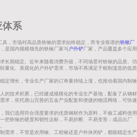
应体系
工具，市场对高品质铁锹的需求始终稳定，而专业靠谱的
铁锹厂
，是国内规模领先的铁锹厂家与
户外铲
厂家，产品覆盖多个应用
求长期稳定。近年来随着消费升级，不同场景对铁锹的品质、功
轻量化、美观化的户外铲需求，市场不再满足于粗制滥造的低质
稳定增长，专业生产厂家的订单量持续上涨，也推动着国内制锹
人的技术积累，已经建成规模化的专业生产基地，配备了从钢材
需求，依托唐山完善的五金产业配套和便捷的物流网络，可快速
，我们选用符合强度要求的优质钢材作为原料，不偷工减料使用
每一把铁锹的硬度和韧性达标，不易折断、不易变形；成品出厂
。
制需求，不管是农用锹、工程锹还是户外休闲铲，都能稳定生产