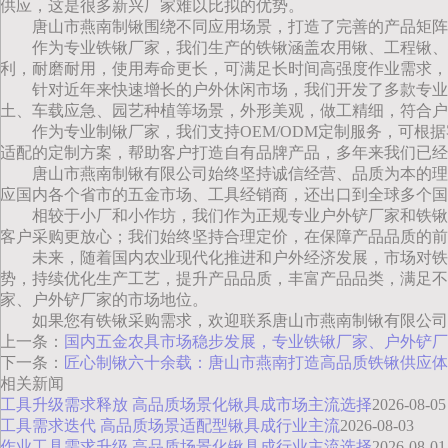
供应，这是很多新兴厂家难以比拟的优势。
唐山市燕南制锹围绕不同应用场景，打造了完善的产品矩阵
作为专业铁锹厂家，我们生产的铁锹涵盖农用锹、工程锹、
利，耐磨耐用，使用寿命更长，可满足长时间高强度作业需求，
针对近年来快速增长的户外休闲市场，我们开发了多款专业
土、车载应急、园艺种植等场景，外形美观，做工精细，符合户
作为专业制锹厂家，我们支持OEM/ODM定制服务，可根
适配的定制方案，帮助客户打造自有品牌产品，多年来我们已经
唐山市燕南制锹有限公司始终坚持诚信经营、品质为本的理
应国内各个省市的五金市场、工具经销商，还出口到全球多个国
相较于小厂和小作坊，我们作为正规专业户外铲厂家和铁锹
客户采购更放心；我们始终坚持合理定价，在保障产品品质的前
未来，随着国内农业现代化推进和户外经济发展，市场对铁
势，持续优化生产工艺，提升产品品质，丰富产品品类，满足不
家、户外铲厂家的市场地位。
如果您有铁锹采购需求，欢迎联系唐山市燕南制锹有限公司
上一条：
国内五金农具市场稳步发展，专业铁锹厂家、户外铲厂
下一条：
匠心制锹六十余载：唐山市燕南打造高品质铁锹供应体
相关新闻
工具升级需求释放 高品质场景化锹具成市场主流选择
2026-08-05
工具需求迭代 高品质场景适配型锹具成行业主流
2026-08-03
作业工具需求升级 高品质场景化锹具成行业主流选择
2026-08-01