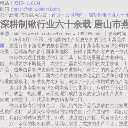
电话：
0315-4118104
邮箱：
green@china-shovel.com
公司新闻
您当前的位置：
首页
>
公司新闻
>
深耕制锹行业六十
深耕制锹行业六十余载 唐山市
来源：http://www.china-shovel.com/news1095096.html │ 发表时间
2026年6月11日讯，作为国内生产历史悠久的五金工具品类
家
，更是行业下游客户的核心需求。唐山市燕南制锹有限公司作
场景，远销海内外多个国家和地区，获得了国内外客户的一致认
铁锹作为通用性极强的五金工具，应用场景覆盖农业种植、
能、外观要求不断提升：农业生产需要经久耐用的农用铁锹，工
产品，越来越多客户更倾向选择专业制锹厂家生产的高品质产品
从出口市场来看，国内生产的铁锹凭借稳定的品质和合理的
行业向规模化、标准化方向升级，淘汰了一批小作坊式的低产能
唐山市燕南制锹有限公司坐落于河北唐山，从创立至今已经
下料、成型、热处理、表面处理到成品包装的全流程生产设备，
完成订单交付，不耽误客户的销售和使用。
作为老牌专业制锹企业，我们始终把产品品质放在企业发展
劣质回收料，从源头保障铁锹的结构强度；生产过程中，我们
前，我们会对铁锹的尺寸、外观、强度进行抽检，只有符合行业
六十余年的制锹积累，让我们掌握了成熟的生产工艺，熟悉