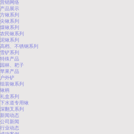
营销网络
产品展示
方锹系列
尖锹系列
煤锹系列
农民锹系列
泥锹系列
高档、不锈钢系列
雪铲系列
特殊产品
园林、耙子
苹果产品
户外铲
组装锹系列
锹柄
礼盒系列
下水道专用锹
深翻叉系列
新闻动态
公司新闻
行业动态