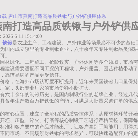
余载 唐山市燕南打造高品质铁锹与户外铲供应体系
燕南打造高品质铁锹与户外铲供
：2026-6-11 15:14:00
，
铁锹
是农业生产、工程建设、户外作业等场景必不可少的基础
为国内成立较早的专业制锹企业，六十余年来专注制锹品类深耕
可。
园林绿化、工程施工、抢险救灾、户外休闲等多个领域，市场需
程建设需要适配不同工况的工程锹，户外露营、园艺种植带动了
，靠谱品牌的产品更受信任。
价格，在海外市场认可度不断提升，近年来我国铁锹出口量保持
厂家，头部专业厂家的市场份额不断扩大。
有六十余年的制锹历史，是国内制锹行业的老牌企业，经过几代
具备年生产数百万把铁锹的产能，可满足大批量采购订单的供应
的核心位置，建立了全流程的品质管控体系：从原材料环节开始
对开坯、压型、淬火、打磨等核心制锹工艺进行严格管控，保障
标准和客户要求的产品才能出厂，让客户拿到手就能用，用得久
不同市场、不同场景对铁锹的需求差异，可以快速适配客户的定