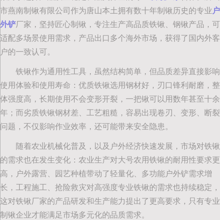
市燕南制锹有限公司作为唐山本土拥有数十年制锹历史的专业
户
外铲
厂家，坚持匠心制锹，专注生产高品质铁锹、钢锹产品，可
适配多场景使用需求，产品出口多个海外市场，获得了国内外客
户的一致认可。
铁锹作为通用性工具，虽然结构简单，但品质差异直接影响
使用体验和使用寿命：优质铁锹选用钢材好，刃口锋利耐磨，整
体强度高，长期使用不会变形开裂，一把锹可以用数年甚至十余
年；而劣质铁锹钢材差、工艺粗糙，容易出现卷刃、变形、断裂
问题，不仅影响作业效率，还可能带来安全隐患。
随着农业机械化普及，以及户外经济快速发展，市场对铁锹
的需求也在发生变化：农业生产对大号农用铁锹的耐用性要求更
高，户外露营、园艺种植带动了轻量化、多功能户外铲需求增
长，工程施工、抢险救灾对高强度专业铁锹的需求也持续稳定，
这对铁锹厂家的产品研发和生产能力提出了更高要求，只有专业
制锹企业才能满足市场多元化的品质需求。