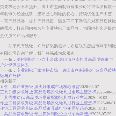
类要求还会不断提升。唐山市燕南制锹有限公司将继续发挥数十
年制锹的经验优势，坚守匠心制锹的初心，持续优化生产工艺，
丰富产品品类，提升产品品质，满足不同下游场景对高品质铁锹
的需求，打造国内知名的专业铁锹厂家品牌，为国内外客户提供
更优质的产品和服务。
如果您有铁锹、户外铲采购需求，欢迎联系唐山市燕南制锹
有限公司咨询了解，我们将竭诚为您服务。
上一条：
深耕制锹行业六十余载 唐山市燕南打造高品质铁锹与
户外铲供应体系
下一条：
专业制锹厂家深耕市场：唐山市燕南制锹打造高品质铁
锹与户外铲
相关新闻
五金工具产业升级 源头好锹成市场核心刚需
2026-08-07
工具升级需求释放 高品质场景化锹具成市场主流选择
2026-08-05
工具需求迭代 高品质场景适配型锹具成行业主流
2026-08-03
作业工具需求升级 高品质场景化锹具成行业主流选择
2026-08-01
作业工具需求升级 高品质锹具成行业刚需新趋势
2026-07-31
工具品质需求升级 专业实体制锹企业成采购新选择
2026-07-29