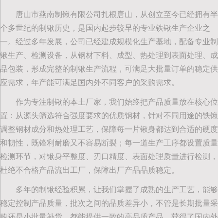
唐山市燕南制锹有限公司扎根唐山，从创立至今已经拥有半
个多世纪的制锹历史，是国内起步较早的专业铁锹生产企业之
一。经过多年发展，公司已经建成规模化生产基地，配备专业制
锹生产、检测设备，从钢材下料、成型、热处理到表面处理、成
品包装，形成完整的制锹生产流程，可满足大批量订单的稳定供
应需求，年产能可满足国内外不同客户的采购需求。
作为专注制锹的本土厂家，我们始终把产品质量放在核心位
置：从源头筛选符合强度要求的优质钢材，针对不同用途的铁锹
调整钢材成分和热处理工艺，保障每一片锹身都达到合适的硬度
和韧性，既锋利耐磨又不容易断裂；每一道生产工序都设置质量
检测环节，对锹身平整度、刃口精度、表面处理质量进行检测，
杜绝不合格产品流出工厂，保障出厂产品品质稳定。
多年的制锹经验积累，让我们掌握了成熟的生产工艺，能够
稳定控制产品质量，批次之间的品质差异小，不管是长期批量采
购还是小批量补货，都能提供一致的高品质产品，获得了国内外