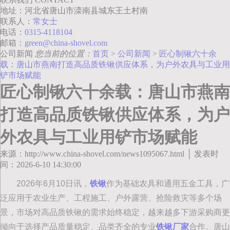
地址：河北省唐山市滦南县城东王土村南
联系人：
常女士
电话：
0315-4118104
邮箱：
green@china-shovel.com
公司新闻
您当前的位置：
首页
>
公司新闻
>
匠心制锹六十余
载：唐山市燕南打造高品质铁锹供应体系，为户外农具与工业用
铲市场赋能
匠心制锹六十余载：唐山市燕南
打造高品质铁锹供应体系，为户
外农具与工业用铲市场赋能
来源：http://www.china-shovel.com/news1095067.html │ 发表时
间：2026-6-10 14:30:00
2026年6月10日讯，
铁锹
作为基础农具和通用五金工具，广
泛应用于农业生产、工程施工、户外露营、抢险救灾等多个场
景，市场对高品质铁锹的需求始终稳定，越来越多下游采购商更
倾向于选择产品质量稳定、品类齐全的专业
铁锹厂家
合作。唐山