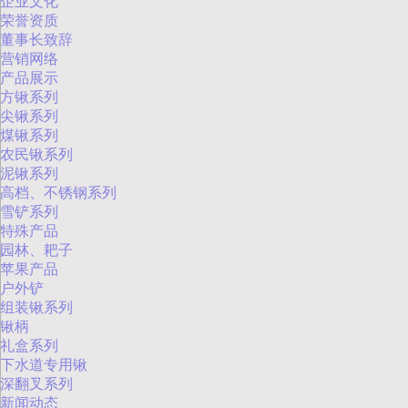
企业文化
荣誉资质
董事长致辞
营销网络
产品展示
方锹系列
尖锹系列
煤锹系列
农民锹系列
泥锹系列
高档、不锈钢系列
雪铲系列
特殊产品
园林、耙子
苹果产品
户外铲
组装锹系列
锹柄
礼盒系列
下水道专用锹
深翻叉系列
新闻动态