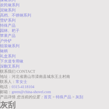
农民锹系列
泥锹系列
高档、不锈钢系列
雪铲系列
特殊产品
园林、耙子
苹果产品
户外铲
组装锹系列
锹柄
礼盒系列
下水道专用锹
深翻叉系列
联系我们
CONTACT
地址：河北省唐山市滦南县城东王土村南
联系人：
常女士
电话：
0315-4118104
邮箱：
green@china-shovel.com
产品详情
您当前的位置：
首页
>
特殊产品
>
灰刮
灰刮