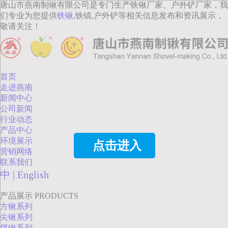
唐山市燕南制锹有限公司是专门生产铁锹厂家、户外铲厂家，我
们专业为您提供
铁锹
,铁镐,户外铲等相关信息发布和资讯展示，
敬请关注！
首页
走进燕南
新闻中心
公司新闻
行业动态
产品中心
环境展示
点击进入
营销网络
联系我们
中
|
English
产品展示
PRODUCTS
方锹系列
尖锹系列
煤锹系列