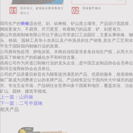
我司生产的
铁锹
适合挖、剁、砍树根、铲山质土壤等。产品设计宽踏肩，
脚踩更省力、不易滑。开刃更宽，有着钢刀的品质，铲、剁更省力。
唐山市燕南制锹有限公司位于唐山市宋道口工业园区，主要从事铁锹、锄
头、铁镐、园林工具等小农具以及户外渔具的生产销售,其生产工艺和水
平先于国际国内制锹行业的发展。
公司拥有热处理、静电涂装、木柄自动组装等多条自动生产线，从而大大
提高了
铁
锹生产的机械化水平和科技含量。
燕南公司作为宋道口制锹行业的龙头企业，是中国五金制品协会会员单位
和河北省商标协会会员单位。
公司的产品质量目标旨在为顾客提供满意的产品、优质的服务，使燕南
铁
锹厂家成为消费者公认的名牌产品。产品销售定位于国内外大中城市的超
市、专业五金市场，产品销往全世界60多个国家和地区，覆盖农业、冶金
矿山、园林、建筑等领域。
上一篇：山药锹
下一篇：二号半煤锹
相关产品