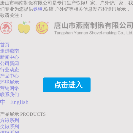
唐山市燕南制锹有限公司是专门生产铁锹厂家、户外铲厂家，我
们专业为您提供
铁锹
,铁镐,户外铲等相关信息发布和资讯展示，
敬请关注！
首页
走进燕南
新闻中心
公司新闻
行业动态
产品中心
环境展示
点击进入
营销网络
联系我们
中
|
English
产品展示
PRODUCTS
方锹系列
尖锹系列
煤锹系列