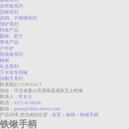
农民锹系列
泥锹系列
高档、不锈钢系列
雪铲系列
特殊产品
园林、耙子
苹果产品
户外铲
组装锹系列
锹柄
礼盒系列
下水道专用锹
深翻叉系列
联系我们
CONTACT
地址：河北省唐山市滦南县城东王土村南
联系人：
常女士
电话：
0315-4118104
邮箱：
green@china-shovel.com
产品详情
您当前的位置：
首页
>
锹柄
>
铁锹手柄
铁锹手柄