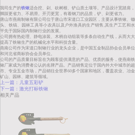
我司生产的
铁锹
适合挖、剁、砍树根、铲山质土壤等。产品设计宽踏肩，
脚踩更省力、不易滑。开刃更宽，有着钢刀的品质，铲、剁更省力。
唐山市燕南制锹有限公司位于唐山市宋道口工业园区，主要从事铁锹、锄
头、铁镐、园林工具等小农具以及户外渔具的生产销售,其生产工艺和水
平先于国际国内制锹行业的发展。
公司拥有热处理、静电涂装、木柄自动组装等多条自动生产线，从而大大
提高了
铁
锹生产的机械化水平和科技含量。
燕南公司作为宋道口制锹行业的龙头企业，是中国五金制品协会会员单位
和河北省商标协会会员单位。
公司的产品质量目标旨在为顾客提供满意的产品、优质的服务，使燕南
铁
锹厂家成为消费者公认的名牌产品。产品销售定位于国内外大中城市的超
市、专业五金市场，产品销往全世界60多个国家和地区，覆盖农业、冶金
矿山、园林、建筑等领域。
上一篇：儿童五彩铲
下一篇：激光打标铁锹
相关产品