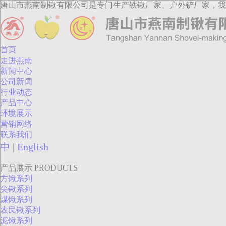
唐山市燕南制锹有限公司是专门生产铁锹厂家、户外铲厂家，我
首页
走进燕南
新闻中心
公司新闻
行业动态
产品中心
环境展示
营销网络
联系我们
中
|
English
产品展示
PRODUCTS
方锹系列
尖锹系列
煤锹系列
农民锹系列
泥锹系列