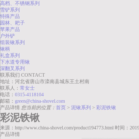
高档、不锈钢系列
雪铲系列
特殊产品
园林、耙子
苹果产品
户外铲
组装锹系列
锹柄
礼盒系列
下水道专用锹
深翻叉系列
联系我们
CONTACT
地址：河北省唐山市滦南县城东王土村南
联系人：
常女士
电话：
0315-4118104
邮箱：
green@china-shovel.com
产品详情
您当前的位置：
首页
>
泥锹系列
>
彩泥铁锹
彩泥铁锹
来源：http://www.china-shovel.com/product194773.html 时间：2019-
产品详情