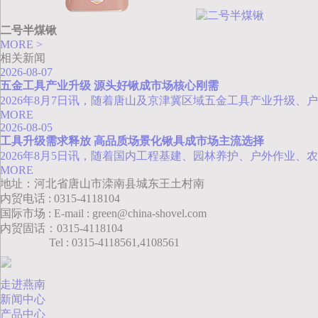
二号半煤锹
MORE >
相关新闻
2026-08-07
五金工具产业升级 源头好锹成市场核心刚需
2026年8月7日讯，随着唐山及京津冀区域五金工具产业升级
MORE
2026-08-05
工具升级需求释放 高品质场景化锹具成市场主流选择
2026年8月5日讯，随着国内工程基建、园林养护、户外作业
MORE
地址：河北省唐山市滦南县城东王土村南
内贸电话 : 0315-4118104
国际市场 : E-mail : green@china-shovel.com
内贸固话：0315-4118104
Tel : 0315-4118561,4108561
走进燕南
新闻中心
产品中心