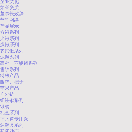
企业文化
荣誉资质
董事长致辞
营销网络
产品展示
方锹系列
尖锹系列
煤锹系列
农民锹系列
泥锹系列
高档、不锈钢系列
雪铲系列
特殊产品
园林、耙子
苹果产品
户外铲
组装锹系列
锹柄
礼盒系列
下水道专用锹
深翻叉系列
新闻动态