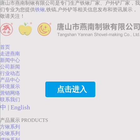
唐山市燕南制锹有限公司是专门生产铁锹厂家、户外铲厂家，我
们专业为您提供
铁锹
,铁镐,户外铲等相关信息发布和资讯展示，
敬请关注！
首页
走进燕南
新闻中心
公司新闻
行业动态
产品中心
环境展示
点击进入
营销网络
联系我们
中
|
English
产品展示
PRODUCTS
方锹系列
尖锹系列
煤锹系列