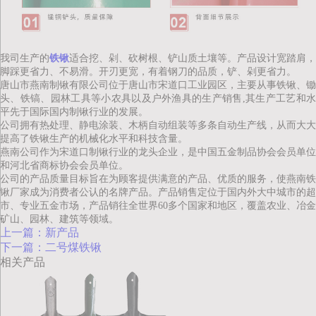
我司生产的
铁锹
适合挖、剁、砍树根、铲山质土壤等。产品设计宽踏肩，
脚踩更省力、不易滑。开刃更宽，有着钢刀的品质，铲、剁更省力。
唐山市燕南制锹有限公司位于唐山市宋道口工业园区，主要从事铁锹、锄
头、铁镐、园林工具等小农具以及户外渔具的生产销售,其生产工艺和水
平先于国际国内制锹行业的发展。
公司拥有热处理、静电涂装、木柄自动组装等多条自动生产线，从而大大
提高了
铁
锹生产的机械化水平和科技含量。
燕南公司作为宋道口制锹行业的龙头企业，是中国五金制品协会会员单位
和河北省商标协会会员单位。
公司的产品质量目标旨在为顾客提供满意的产品、优质的服务，使燕南
铁
锹厂家成为消费者公认的名牌产品。产品销售定位于国内外大中城市的超
市、专业五金市场，产品销往全世界60多个国家和地区，覆盖农业、冶金
矿山、园林、建筑等领域。
上一篇：新产品
下一篇：二号煤铁锹
相关产品