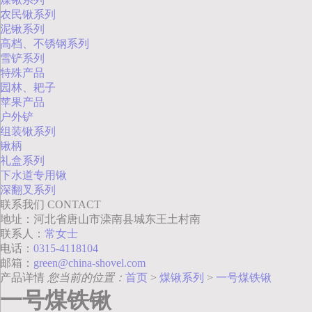
农民锹系列
泥锹系列
高档、不锈钢系列
雪铲系列
特殊产品
园林、耙子
苹果产品
户外铲
组装锹系列
锹柄
礼盒系列
下水道专用锹
深翻叉系列
联系我们
CONTACT
地址：河北省唐山市滦南县城东王土村南
联系人：
常女士
电话：
0315-4118104
邮箱：
green@china-shovel.com
产品详情
您当前的位置：
首页
>
煤锹系列
>
一号煤铁锹
一号煤铁锹