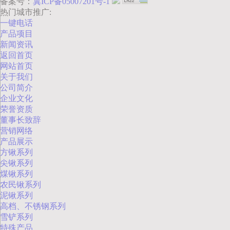
备案号：
冀ICP备05007201号-1
热门城市推广:
一键电话
产品项目
新闻资讯
返回首页
网站首页
关于我们
公司简介
企业文化
荣誉资质
董事长致辞
营销网络
产品展示
方锹系列
尖锹系列
煤锹系列
农民锹系列
泥锹系列
高档、不锈钢系列
雪铲系列
特殊产品