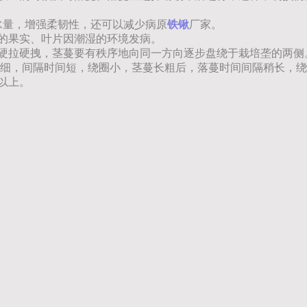
水量，增强柔韧性，还可以减少病原
铁锹
厂家。
面的果实、叶片因潮湿的环境发病。
忌硬拉硬拽，茎蔓要有秩序地向同一方向逐步盘绕于栽培垄的两
细，间隔时间短，绕圈小，茎蔓长粗后，落蔓时间间隔稍长，绕圈
片以上。