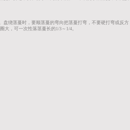
侧。盘绕茎蔓时，要顺茎蔓的弯向把茎蔓打弯，不要硬打弯或反方
大，可一次性落茎蔓长的1/3～1/4。