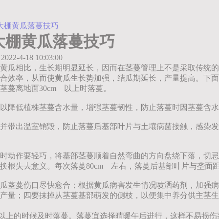
”大棚黄瓜落蔓技巧
大棚黄瓜落蔓技巧
2022-4-18 10:03:00
黄瓜相比，生长期明显延长，因而在茎蔓管理上不是采取传统的竹
合效率，从而使黄瓜生长势加强，结瓜期延长，产量提高。下面
蔓离地面30cm 以上时落蔓。
以降低植株茎蔓含水量，增强茎蔓韧性，防止落蔓时因茎蔓含水
并带出温室销毁，防止落蔓后基部叶片与土壤病菌接触，感染发
时动作要轻巧，将基部茎蔓顺着自然弯曲的方向盘绕下落，切忌
根失去意义。每次落蔓80cm 左右，落蔓后基部叶片与垄面距离
瓜茎蔓伤口尽快愈合；根据黄瓜病害发生情况喷洒药剂，加强病
产量；四要抹掉从茎蔓基部萌发的侧枝，以便集中养分供主茎生
厘米以上的时候及时落蔓。落蔓宜选择晴暖午后进行，这样不易损