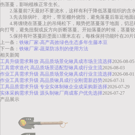
伤茎蔓，影响植株正常生长。
2.落蔓前7天最好不要浇水，这样有利于降低茎蔓组织的含
3.先去除病叶、老叶，带至棚外烧毁，避免落蔓后靠近地
4.将缠绕在茎蔓上的吊绳松下，顺势把茎蔓落于地面，切
向打弯，避免扭裂或反方向折断茎蔓。开始落蔓的时候，茎蔓较
5.保持有叶茎蔓距垄面13厘米左右，每株保持功能叶在20
上一条：
铁锹厂家-高产高效绿色生态多年生藤本豆
下一条：
铁锹厂家-蔬菜防冻剂的使用方法
相关新闻
工具升级需求释放 高品质场景化锹具成市场主流选择
2026-08-05
工具需求迭代 高品质场景适配型锹具成行业主流
2026-08-03
作业工具需求升级 高品质场景化锹具成行业主流选择
2026-08-01
作业工具需求升级 高品质锹具成行业刚需新趋势
2026-07-31
工具品质需求升级 专业实体制锹企业成采购新选择
2026-07-29
实体采购需求升级 源头制锹厂商成客户优先选择
2026-07-27
产品展示