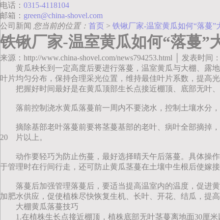
电话：
0315-4118104
邮箱：
green@china-shovel.com
公司新闻
您当前的位置：
首页
>
铁锹厂家-温室黄瓜如何“落蔓
铁锹厂家-温室黄瓜如何“落蔓”
来源：http://www.china-shovel.com/news794253.html │ 发表时间：
黄瓜秧长到一定高度后要进行落蔓，温室黄瓜与大棚、露地
叶片均匀分布，保持合理采光位置，维持最佳叶片系数，提高光
把握好时间最好是在黄瓜顶部生长点接近棚顶、底部无叶、茎
落前控制浇水黄瓜落蔓前一周内不要浇水，控制土壤水分，
摘除基部老叶落蔓前要将茎蔓基部的老叶、病叶全部摘掉，
20 片以上。
动作要轻巧为防止伤蔓，最好选择晴天午后落蔓。具体操作
于管理时在行间行走，还可防止黄瓜茎蔓在土壤中生根后使嫁接换
落蔓后加强管理落蔓后，要适当提高温室内的温度，促进黄
加肥水供应，促使植株尽快恢复生机、长叶、开花、结瓜，提高
大棚黄瓜落蔓技巧
1.在植株生长点接近棚顶，植株底部无叶茎蔓离地面30