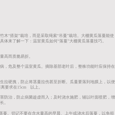
木“搭架”栽培，而是采取绳索“吊蔓”栽培。大棚黄瓜落蔓能使
具体来了解一下：温室黄瓜如何“落蔓”大棚黄瓜落蔓技巧。
量高而质脆易折。
病，危及整个温室黄瓜。摘除基部老叶后，整株功能叶应保持在
生拉硬拽，防止将茎蔓拉伤甚至折断。瓜蔓要落到地膜上，以便
要求在15cm 以上。
害防治，防止病菌趁虚而入；及时浇水施肥，辅以叶面喷肥，增
长。
伤茎蔓。切记不要在含水量高的早晨、上午或浇水后落蔓，以免损