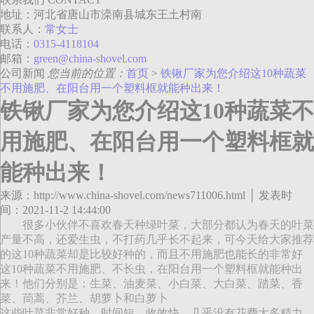
地址：河北省唐山市滦南县城东王土村南
联系人：
常女士
电话：
0315-4118104
邮箱：
green@china-shovel.com
公司新闻
您当前的位置：
首页
>
铁锹厂家为您介绍这10种蔬菜
不用施肥、在阳台用一个塑料框就能种出来！
铁锹厂家为您介绍这10种蔬菜不
用施肥、在阳台用一个塑料框就
能种出来！
来源：http://www.china-shovel.com/news711006.html │ 发表时
间：2021-11-2 14:44:00
很多小伙伴不喜欢春天种绿叶菜，大部分都认为春天的叶菜
产量不高，还爱生虫，不打药几乎长不起来，可今天给大家推荐
的这10种蔬菜却是比较好种的，而且不用施肥也能长的非常好
这10种蔬菜不用施肥、不长虫，在阳台用一个塑料框就能种出
来！他们分别是：生菜、油麦菜、小白菜、大白菜、踏菜、香
菜、茼蒿、芥兰、胡萝卜和白萝卜
这些叶菜非常好种，时间短，收效快，几乎没有花费太多精力。