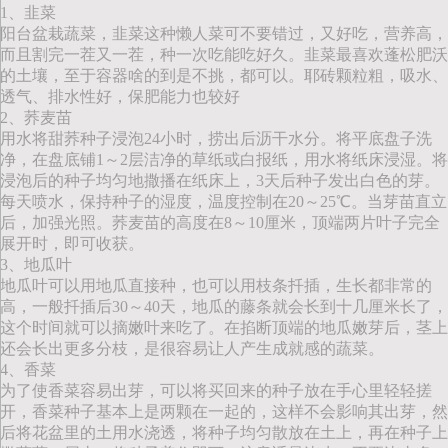
1、韭菜
阳台盆栽蔬菜，韭菜这种懒人菜可不要错过，又好吃，营养高，
而且割完一茬又一茬，种一次吃能吃好久。韭菜最喜欢蓬松肥沃
的土壤，至于容器啥的到是不挑，都可以。耶砖颗粒粗，吸水、
透气、排水性好，保肥能力也较好
2、荞麦苗
用水将甜荞种子浸泡24小时，捞出后沥干水分。将平底盘子洗
净，在盘底铺1～2层洁净的草纸或白报纸，用水将纸床浸湿。将
浸泡后的种子均匀地撒播在纸床上，3天后种子发出白色的芽。
每天喷水，保持种子的湿度，温度控制在20～25℃。当芽苗直立
后，加强光照。荞麦苗的高度在8～10厘米，顶端两片叶子完全
展开时，即可收获。
3、地瓜叶
地瓜叶可以用地瓜直接种，也可以用枝条扦插，生长都非常的
高，一般扦插后30～40天，地瓜的藤条就会长到十几厘米长了，
这个时间就可以摘嫩叶来吃了。在掐断顶端的地瓜嫩芽后，茎上
还会长出更多分枝，是很容易让人产生成就感的蔬菜。
4、香菜
为了使香菜容易出芽，可以将买回来的种子放在手心里轻轻搓
开，香菜种子基本上是两颗在一起的，这样不会影响其出芽，然
后将花盆里的土用水浇透，将种子均匀散放在土上，再在种子上