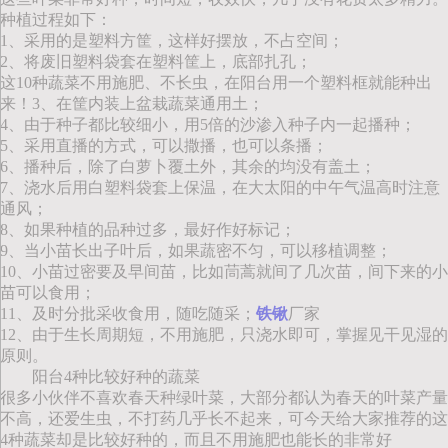
种植过程如下：
1、采用的是塑料方筐，这样好摆放，不占空间；
2、将废旧塑料袋套在塑料筐上，底部扎孔；
这10种蔬菜不用施肥、不长虫，在阳台用一个塑料框就能种出
来！3、在筐内装上盆栽蔬菜通用土；
4、由于种子都比较细小，用5倍的沙渗入种子内一起播种；
5、采用直播的方式，可以撒播，也可以条播；
6、播种后，除了白萝卜覆土外，其余的均没有盖土；
7、浇水后用白塑料袋套上保温，在大太阳的中午气温高时注意
通风；
8、如果种植的品种过多，最好作好标记；
9、当小苗长出子叶后，如果蔬密不匀，可以移植调整；
10、小苗过密要及早间苗，比如茼蒿就间了几次苗，间下来的小
苗可以食用；
11、及时分批采收食用，随吃随采；
铁锹
厂家
12、由于生长周期短，不用施肥，只浇水即可，掌握见干见湿的
原则。
阳台4种比较好种的蔬菜
很多小伙伴不喜欢春天种绿叶菜，大部分都认为春天的叶菜产量
不高，还爱生虫，不打药几乎长不起来，可今天给大家推荐的这
4种蔬菜却是比较好种的，而且不用施肥也能长的非常好