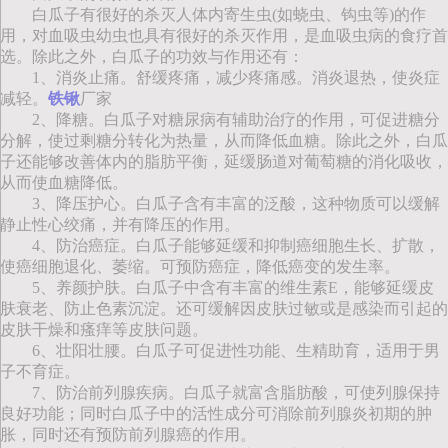
白瓜子有很好的杀灭人体内寄生虫(如蛲虫、钩虫等)的作
用，对血吸虫幼虫也具有很好的杀灭作用，是血吸虫病的食疗首
选。除此之外，白瓜子的功效与作用还有：
1、消炎止痛。舒缓疼痛，减少疼痛感。消炎退热，使炎症
减轻。
铁锹
厂家
2、降糖。白瓜子对糖尿病有辅助治疗的作用，可促进糖分
分解，使过剩糖分转化为热量，从而降低血糖。除此之外，白瓜
子还能够改善体内的脂肪平衡，延缓肠道对葡萄糖的消化吸收，
从而使血糖降低。
3、降压护心。白瓜子含有丰富的泛酸，这种物质可以缓解
静止性心绞痛，并有降压的作用。
4、防治癌症。白瓜子能够延缓和抑制癌细胞生长、扩散，
使癌细胞退化、萎缩。可预防癌症，降低癌变的发生率。
5、养颜护肤。白瓜子中含有丰富的维生素E，能够延缓皮
肤衰老、防止色素沉淀。还可缓解因皮肤过敏或是感染而引起的
皮肤干燥和瘙痒等皮肤问题。
6、壮阳壮腰。白瓜子可促进性功能、生精助育，适用于男
子不育症。
7、防治前列腺疾病。白瓜子就富含脂肪酸，可使列腺保持
良好功能；同时白瓜子中的活性成分可消除前列腺炎初期的肿
胀，同时还有预防前列腺癌的作用。