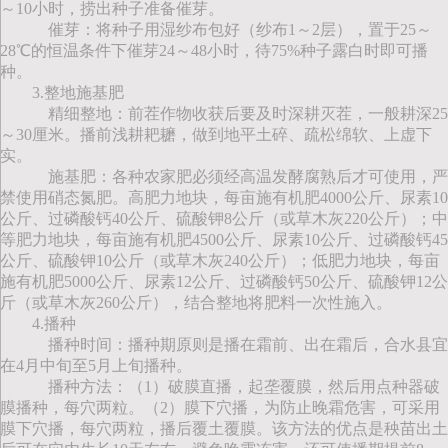
～10小时，捞出种子准备催芽。
催芽：将种子用湿纱布包好（纱布1～2层），置于25～
28℃的恒温条件下催芽24～48小时，待75%种子露白时即可播
种。
3.整地施基肥
精细整地：前茬作物收获后要及时深耕灭茬，一般耕深25
～30厘米。播前浅耕耙耱，做到地平土碎、疏松绵软、上虚下
实。
施基肥：各种农家肥必须经高温发酵腐熟后才可使用，严
禁使用硝态氮肥。高肥力地块，每亩施有机肥4000公斤、尿素10
公斤、过磷酸钙40公斤、硫酸钾8公斤（或草木灰220公斤）；中
等肥力地块，每亩施有机肥4500公斤、尿素10公斤、过磷酸钙45
公斤、硫酸钾10公斤（或草木灰240公斤）；低肥力地块，每亩
施有机肥5000公斤、尿素12公斤、过磷酸钙50公斤、硫酸钾12公
斤（或草木灰260公斤），结合整地将肥料一次性施入。
4.播种
播种时间：播种期原则是播在霜前、出在霜后，合水县宜
在4月中旬至5月上旬播种。
播种方法：（1）破膜直播，起垄覆膜，然后用点种器破
膜播种，每穴两粒。（2）膜下穴播，为防止晚霜危害，可采用
膜下穴播，每穴两粒，播后覆土覆膜。该方法的优点是秧苗出土