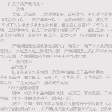
白瓜子高产栽培技术
一、选地
选择土层深厚、土壤质地良好、疏松透气、有机质含量在
10.5克/公斤以上，耕层40厘米以上，无农药残留污染，坡度在
15°以下的沙壤土或壤土地块种植，也适宜在坡度15°～25°的山
地、丘陵地种植。白瓜子对前茬作物要求不严，一般以豆类、小
麦茬较为理想，最好实行白瓜子、豆类轮作，轮作周期为3～4
年。
产地周围无金属或非金属矿山，地表水、地下水水质清洁
无污染；水域及水域上游无污染源，产地周围及上风口不得有大
气污染源，产地周围2公里内不得有有害气体排放。
二、栽培技术
1.品种选择
以甘肃省合水县为例，适宜种植的白瓜子品种有两类：一
是有壳品种，如大麻瓜、光板1号、金苹果1星、金苹果2星、平
凉大板；二是无壳品种，如武威金无壳。
2.种子处理与催芽
晒种：精选具有品种固有色泽、板形正、百粒重高、子粒
饱满、均匀一致的优质种子，晒种2～3天。
浸种：将50～55℃的温水缓慢注入盛有种子的容器中（水
与种子的比例为5∶1），并不断搅拌至水温降至30℃左右，浸种8