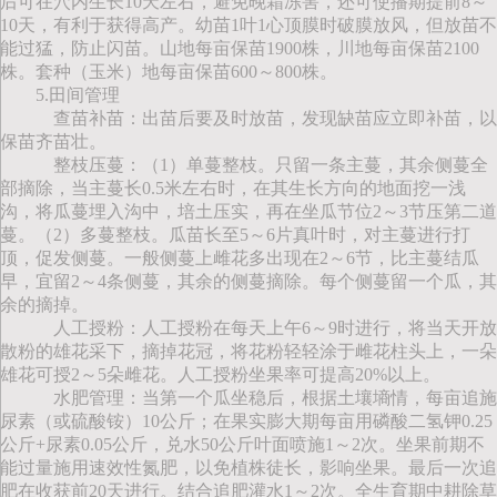
后可在穴内生长10天左右，避免晚霜冻害，还可使播期提前8～
10天，有利于获得高产。幼苗1叶1心顶膜时破膜放风，但放苗不
能过猛，防止闪苗。山地每亩保苗1900株，川地每亩保苗2100
株。套种（玉米）地每亩保苗600～800株。
5.田间管理
查苗补苗：出苗后要及时放苗，发现缺苗应立即补苗，以
保苗齐苗壮。
整枝压蔓：（1）单蔓整枝。只留一条主蔓，其余侧蔓全
部摘除，当主蔓长0.5米左右时，在其生长方向的地面挖一浅
沟，将瓜蔓埋入沟中，培土压实，再在坐瓜节位2～3节压第二道
蔓。（2）多蔓整枝。瓜苗长至5～6片真叶时，对主蔓进行打
顶，促发侧蔓。一般侧蔓上雌花多出现在2～6节，比主蔓结瓜
早，宜留2～4条侧蔓，其余的侧蔓摘除。每个侧蔓留一个瓜，其
余的摘掉。
人工授粉：人工授粉在每天上午6～9时进行，将当天开放
散粉的雄花采下，摘掉花冠，将花粉轻轻涂于雌花柱头上，一朵
雄花可授2～5朵雌花。人工授粉坐果率可提高20%以上。
水肥管理：当第一个瓜坐稳后，根据土壤墒情，每亩追施
尿素（或硫酸铵）10公斤；在果实膨大期每亩用磷酸二氢钾0.25
公斤+尿素0.05公斤，兑水50公斤叶面喷施1～2次。坐果前期不
能过量施用速效性氮肥，以免植株徒长，影响坐果。最后一次追
肥在收获前20天进行。结合追肥灌水1～2次。全生育期中耕除草