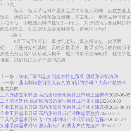
2～3次。
留瓜：留瓜节位对产量和品质均有很大影响，应在主蔓上
留瓜，选留第2～3朵雌花坐瓜最佳，摘去根瓜。早熟品种每株留
1～2个瓜，中晚熟品种每株留3～4个瓜。对选留的瓜要及时进行
顺瓜和垫瓜。幼瓜膨大后要及时翻瓜，避免强光灼伤。
6.采收
8月下旬至9月初，瓜达到老熟（瓜皮橘红色，皮厚而
硬），瓜蔓开始枯萎时，及时分批采收。将采收的瓜放在向阳干
燥处充分后熟20天后破瓜掏子，然后将瓜子洗净晾晒。杜绝子瓤
堆沤，以确保白瓜子产量和品质。
上一条：
铁锹厂家为您介绍南方特色蔬菜-甜唛菜栽培方法
下一条：
燕南制锹告诉您大蒜真的可以防癌吗？大蒜种植技术
相关新闻
工具升级需求释放 高品质场景化锹具成市场主流选择
2026-08-05
工具需求迭代 高品质场景适配型锹具成行业主流
2026-08-03
作业工具需求升级 高品质场景化锹具成行业主流选择
2026-08-01
作业工具需求升级 高品质锹具成行业刚需新趋势
2026-07-31
工具品质需求升级 专业实体制锹企业成采购新选择
2026-07-29
实体采购需求升级 源头制锹厂商成客户优先选择
2026-07-27