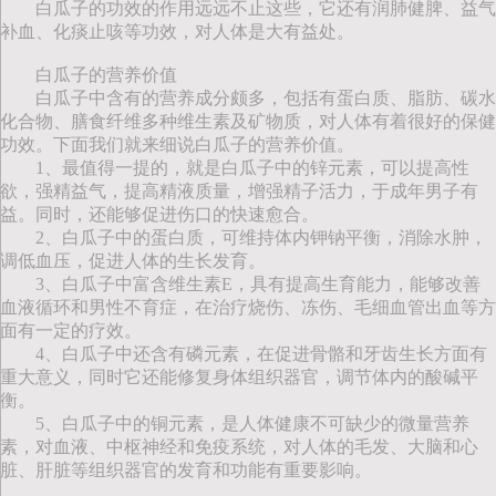
白瓜子的功效的作用远远不止这些，它还有润肺健脾、益气
补血、化痰止咳等功效，对人体是大有益处。
白瓜子的营养价值
白瓜子中含有的营养成分颇多，包括有蛋白质、脂肪、碳水
化合物、膳食纤维多种维生素及矿物质，对人体有着很好的保健
功效。下面我们就来细说白瓜子的营养价值。
1、最值得一提的，就是白瓜子中的锌元素，可以提高性
欲，强精益气，提高精液质量，增强精子活力，于成年男子有
益。同时，还能够促进伤口的快速愈合。
2、白瓜子中的蛋白质，可维持体内钾钠平衡，消除水肿，
调低血压，促进人体的生长发育。
3、白瓜子中富含维生素E，具有提高生育能力，能够改善
血液循环和男性不育症，在治疗烧伤、冻伤、毛细血管出血等方
面有一定的疗效。
4、白瓜子中还含有磷元素，在促进骨骼和牙齿生长方面有
重大意义，同时它还能修复身体组织器官，调节体内的酸碱平
衡。
5、白瓜子中的铜元素，是人体健康不可缺少的微量营养
素，对血液、中枢神经和免疫系统，对人体的毛发、大脑和心
脏、肝脏等组织器官的发育和功能有重要影响。