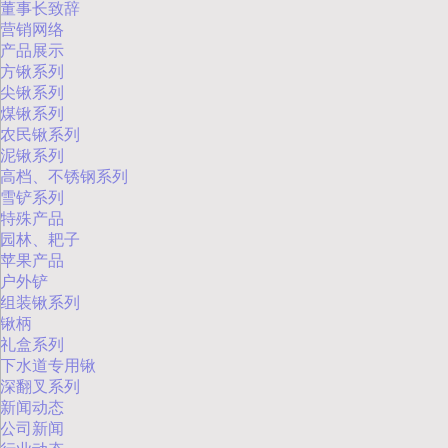
董事长致辞
营销网络
产品展示
方锹系列
尖锹系列
煤锹系列
农民锹系列
泥锹系列
高档、不锈钢系列
雪铲系列
特殊产品
园林、耙子
苹果产品
户外铲
组装锹系列
锹柄
礼盒系列
下水道专用锹
深翻叉系列
新闻动态
公司新闻