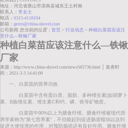
地址：河北省唐山市滦南县城东王土村南
联系人：
常女士
电话：
0315-4118104
邮箱：
green@china-shovel.com
公司新闻
您当前的位置：
首页
>
行业动态
>
种植白菜苗应该注
意什么—铁锹厂家
种植白菜苗应该注意什么—铁锹
厂家
来源：http://www.china-shovel.com/news565736.html │ 发表时
间：2021-3-3 14:41:00
一、白菜苗的营养功效
白菜苗中含有蛋白质、脂肪、多种维生素(如胡萝卜
素、B族维生素、维生素C和钙、磷、铁等矿物质。
白菜苗中90%以上为膳食纤维。膳食纤维被现代营
养学家称为“第七营养素”，不但能起到促进肠道蠕动以达到
促进大便排泄的作用，对预防肠癌还有良好作用。膳食纤维