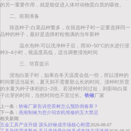
的另一重要作用，就是能促进人体对动物蛋白质的吸收。
二、前期准备
筛选种子:白菜品种繁多，在筛选种子时一定要选择同一
品种的种子，最好是选择籽粒饱满的当年新种
温水泡种:可以洗净种子后，用30~50°C的水进行浸
种3~4小时，视温度高低，适当调整浸泡时间
三、培育提示
浸泡白菜子时，如果在冬天温度会低一些，所以浸种的
时间要适当延长，夏天则不需要那么长的时间。浸种时所需
的水量为种子体积的1~2倍。若浸种时间过短，则影响白菜
子出芽的时间，当然时间也不宜过长。
铁锹
厂家
上一条：
铁锹厂家告诉您茶树怎么预防倒春寒？
下一条：
燕南制锹为您介绍农机维修的五大禁忌
相关新闻
五金工具产业升级 源头好锹成市场核心刚需
2026-08-07
工具升级需求释放 高品质场景化锹具成市场主流选择
2026-08-05