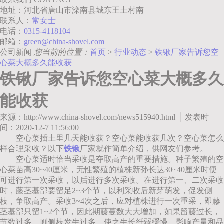
地址：河北省唐山市滦南县城东王土村南
联系人：
常女士
电话：
0315-4118104
邮箱：
green@china-shovel.com
公司新闻
您当前的位置：
首页
>
行业动态
>
铁锹厂家告诉您空
心菜大概多久能收获
铁锹厂家告诉您空心菜大概多久
能收获
来源：http://www.china-shovel.com/news515940.html │ 发表时
间：2020-12-7 11:56:00
空心菜插土里几天能收获？空心菜能收获几次？空心菜怎么
样合理采收？以下
铁锹
厂家就作简单介绍，供网友们参考。
空心菜适时恰当采收是夺取高产的重要措施。种子繁殖的空
心菜苗高30~40厘米，无性繁殖的植株新孙长达30~40厘米时便
可进行第一次采收，以后进行多次采收。在进行第一、二次采收
时，藤茎基部要留足2~3个节，以利采收后新芽萌发，促发侧
枝，争取高产。采收3~4次之后，应对植株进行一次重采，即藤
茎基部只留1~2个节，因此期藤蔓数大大增加，如果留藤过长，
节数过多，则侧枝发生过多，使之生长纤弱缓慢，影响产量和品