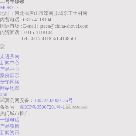
二号半煤锹
MORE >
地址：河北省唐山市滦南县城东王土村南
内贸电话 : 0315-4118104
国际市场 : E-mail : green@china-shovel.com
内贸固话：0315-4118104
Tel : 0315-4118561,4108561
走进燕南
新闻中心
产品中心
案例展示
营销网络
网站地图
xml
冀公网安备：
13022402000136号
备案号：
冀ICP备05007201号-1
热门城市推广:
一键电话
产品项目
新闻资讯