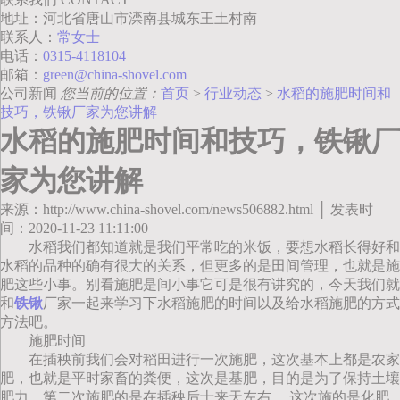
地址：河北省唐山市滦南县城东王土村南
联系人：
常女士
电话：
0315-4118104
邮箱：
green@china-shovel.com
公司新闻
您当前的位置：
首页
>
行业动态
>
水稻的施肥时间和
技巧，铁锹厂家为您讲解
水稻的施肥时间和技巧，铁锹厂
家为您讲解
来源：http://www.china-shovel.com/news506882.html │ 发表时
间：2020-11-23 11:11:00
水稻我们都知道就是我们平常吃的米饭，要想水稻长得好和
水稻的品种的确有很大的关系，但更多的是田间管理，也就是施
肥这些小事。别看施肥是间小事它可是很有讲究的，今天我们就
和
铁锹
厂家一起来学习下水稻施肥的时间以及给水稻施肥的方式
方法吧。
施肥时间
在插秧前我们会对稻田进行一次施肥，这次基本上都是农家
肥，也就是平时家畜的粪便，这次是基肥，目的是为了保持土壤
肥力。第二次施肥的是在插秧后十来天左右 ，这次施的是化肥