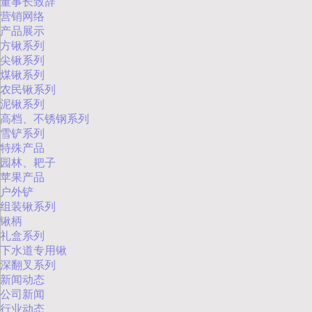
董事长致辞
营销网络
产品展示
方锹系列
尖锹系列
煤锹系列
农民锹系列
泥锹系列
高档、不锈钢系列
雪铲系列
特殊产品
园林、耙子
苹果产品
户外铲
组装锹系列
锹柄
礼盒系列
下水道专用锹
深翻叉系列
新闻动态
公司新闻
行业动态