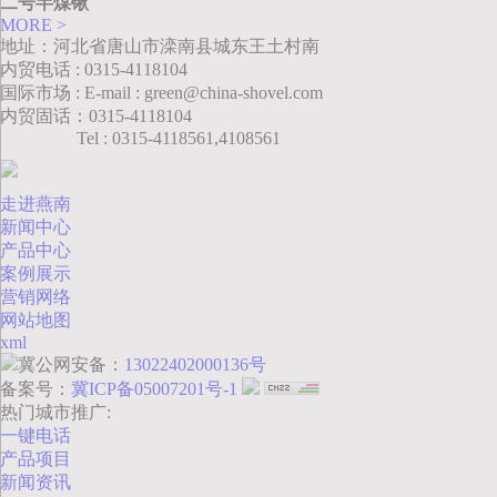
二号半煤锹
MORE >
地址：河北省唐山市滦南县城东王土村南
内贸电话 : 0315-4118104
国际市场 : E-mail : green@china-shovel.com
内贸固话：0315-4118104
Tel : 0315-4118561,4108561
走进燕南
新闻中心
产品中心
案例展示
营销网络
网站地图
xml
冀公网安备：
13022402000136号
备案号：
冀ICP备05007201号-1
热门城市推广:
一键电话
产品项目
新闻资讯