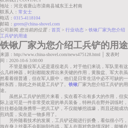
地址：河北省唐山市滦南县城东王土村南
联系人：
常女士
电话：
0315-4118104
邮箱：
green@china-shovel.com
公司新闻
您当前的位置：
首页
>
行业动态
>
铁锹厂家为您介绍
工兵铲的用途
铁锹厂家为您介绍工兵铲的用途
来源：http://www.china-shovel.com/news475128.html │ 发表时
间：2020-10-6 3:00:00
不管是服役军人还是退役老兵，对于他们来说，军队里有这
么几样神器，时刻都能发挥出来关键的作用，黄脸盆、军大衣虽
然看着很普通，但在军人眼中，他们是日常生活中必不可缺的一
样东西，除此之外就是工兵铲了。
铁锹
厂家为您介绍工兵铲的用
途。
虽然从工兵铲的照片来看，实在看不出有多大的作用，但实
际上这可是一件非常受欢迎的单兵装备，特种兵在野外训练时，
往往都会随身携带一把兵工铲，不仅能够挖战壕，而且还能成功
煎鸡蛋，实在是一物多用了。
另外随着技术的发展，工兵铲还能进行折叠，看似很小巧，
放在身上丝毫不会影响到作战，军人在面对危急情况时，能够在