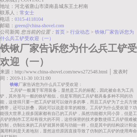
地址：河北省唐山市滦南县城东王土村南
联系人：
常女士
电话：
0315-4118104
邮箱：
green@china-shovel.com
公司新闻
您当前的位置：
首页
>
行业动态
>
铁锹厂家告诉您为
什么兵工铲受欢迎（一）
铁锹厂家告诉您为什么兵工铲受
欢迎（一）
来源：http://www.china-shovel.com/news272548.html │ 发表时
间：2019-11-30 10:31:00
铁锹
厂家告诉您为什么兵工铲受欢迎：
工兵铲一般属于军用装备，显然是工兵的标配，因此被命名为工兵
铲，其外形与一般的铁铲相似，但是军用的工兵铲都具备多种不同的功
能，这使得只要一把工兵铲就可以做许多的事，而且工兵铲为了士兵方便
携带，还可以折叠，因此可以说是非常的精致。工兵铲为什么受欢迎？功
能强大世界上很多国家都有自己的工兵铲，虽然功能都大同小异，但是工
兵铲的制作工艺却有很大的不同，这些保密的技术参数使得工兵铲很难被
仿制，仿制出来的工兵铲就算外观与功能一样，但是其中的结构设计和金
属用料则是天差地别，显然这些原因直接导致了仿制的工兵铲的使用寿命
大打折扣。