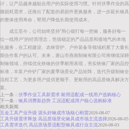
计，让产品越来越贴合用户的实际使用习惯。针对伏季作业的高
频损耗需求，还推出了配套的易损件更换服务，进一步延长锹具
的整体使用寿命，帮用户降低长期使用成本。
成立至今，公司始终坚持“用心锻打每一把锹，服务好每一
位一线用户”的经营理念，凭借稳定的产品品质和接地气的本地
化服务，在工程建设、农林管护、户外装备等领域积累了大量长
期合作客户的认可。未来，唐山市燕南制锹有限公司将继续深耕
制锹领域，持续优化铁锹的伏季耐用表现，夯实铁锹厂家的品控
标准，丰富户外铲厂家的夏季场景化产品矩阵，迭代升级制锹全
流程工艺，为更多用户提供更顺手、更耐用的高品质锹具解决方
案。
上一条：
伏季作业工具新需求 耐用适配成一线用户选购核心
下一条：
锹具消费新趋势 工况适配成用户核心选购标准
相关新闻
五金工具产业升级 源头好锹成市场核心刚需
2026-08-07
工具升级需求释放 高品质场景化锹具成市场主流选择
2026-08-05
工具需求迭代 高品质场景适配型锹具成行业主流
2026-08-03