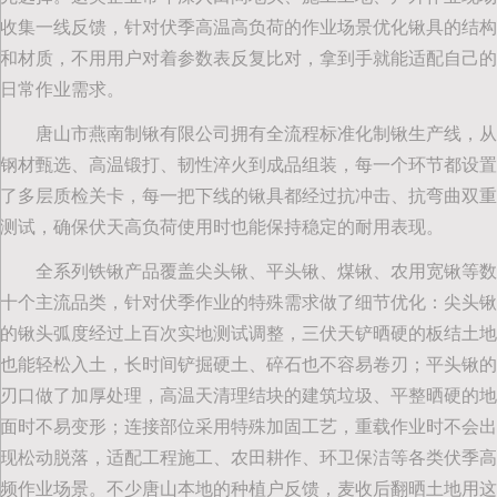
收集一线反馈，针对伏季高温高负荷的作业场景优化锹具的结构
和材质，不用用户对着参数表反复比对，拿到手就能适配自己的
日常作业需求。
唐山市燕南制锹有限公司拥有全流程标准化制锹生产线，从
钢材甄选、高温锻打、韧性淬火到成品组装，每一个环节都设置
了多层质检关卡，每一把下线的锹具都经过抗冲击、抗弯曲双重
测试，确保伏天高负荷使用时也能保持稳定的耐用表现。
全系列铁锹产品覆盖尖头锹、平头锹、煤锹、农用宽锹等数
十个主流品类，针对伏季作业的特殊需求做了细节优化：尖头锹
的锹头弧度经过上百次实地测试调整，三伏天铲晒硬的板结土地
也能轻松入土，长时间铲掘硬土、碎石也不容易卷刃；平头锹的
刃口做了加厚处理，高温天清理结块的建筑垃圾、平整晒硬的地
面时不易变形；连接部位采用特殊加固工艺，重载作业时不会出
现松动脱落，适配工程施工、农田耕作、环卫保洁等各类伏季高
频作业场景。不少唐山本地的种植户反馈，麦收后翻晒土地用这