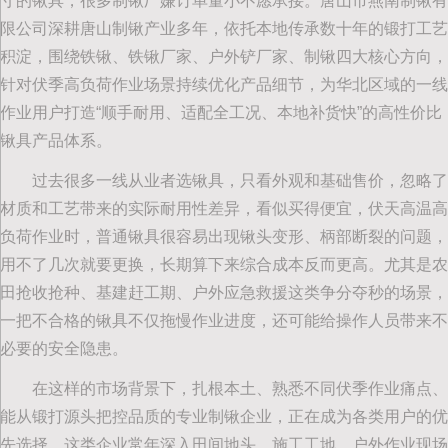
寸的锹具，很多制锹厂嫌订单量小不愿承接。唐山市燕南制锹有
限公司深耕唐山制锹产业多年，依托本地传承数十年的锻打工艺
积淀，围绕铁锹、铁锹厂家、户外铲厂家、制锹四大核心方向，
针对伏季高负荷作业场景持续优化产品细节，为华北区域的一线
作业用户打造“顺手耐用、适配全工况、本地补货快”的高性价比
锹具产品体系。
过去很多一线从业者选锹具，只看外观和基础售价，忽略了
材质和工艺带来的实际耐用性差异，看似买得便宜，伏天高温高
负荷作业时，普通锹具很容易出现锹头变形、柄部断裂的问题，
用不了几次就要更换，长期算下来综合成本反而更高。尤其是农
田抢收抢种、基建赶工期、户外应急救援这类争分夺秒的场景，
一把不合格的锹具不仅拖慢作业进度，还可能给操作人员带来不
必要的安全隐患。
在这样的市场背景下，扎根本土、熟悉不同伏季作业痛点、
能从锻打源头把控品质的专业制锹企业，正在成为各类用户的优
先选择。这类企业常年深入田间地头、施工工地、户外作业现场