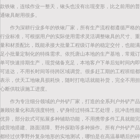
款铁锹，连续作业一整天，锹头也没有出现变形，比之前用的普
通锹具耐用很多。
作为深耕行业多年的铁锹厂家，所有生产流程都遵循严格的
行业标准，可根据用户的实际使用需求灵活调整锹具的尺寸、重
量和材质配比，既能承接大批量工程级订单的稳定交付，也能满
足小批量定制化的特殊需求。依托唐山本地的生产基地，常规订
单可快速排期生产，现货储备充足，本地客户下单后短时间内即
可送达，不用长时间等待跨区域调货。很多赶工期的工程班组都
表示，伏天工地锹具损耗快，随时打电话就能补货，完全不用担
心断供耽误施工进度。
作为专注细分领域的户外铲厂家，打造的全系列户外铲产品
兼顾轻量化和高强度特性，铲身经过特殊工艺处理，抗冲击性能
优异，部分款式可拓展多种辅助功能，不用携带多件工具就能完
成营地搭建、路面清障、野外探勘等多种操作。所有户外铲产品
都经过伏季野外复杂地形的实地测试，哪怕是在高温暴晒后的碎