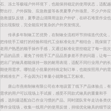
石、冻土等极端户外环境下，也能保持稳定的使用状态，适配越
野出行、户外探险、应急救援等各类夏季户外场景。不少户外应
急救援队反馈，夏季进山清障用这款户外铲，在碎石堆里作业也
没出现裂纹，完全能应对复杂的户外突发情况。
传承多年制锹工艺优势，在制锹全流程环节持续迭代优化，
把传统手工锻打的经验和现代工业标准化生产相结合，既保留了
老用户熟悉的顺手操作手感，又通过标准化管控稳定了每一批次
产品的品质，避免了传统手工产品品质参差不齐的问题，让每一
把出厂的锹具都能保持一致的耐用表现，适配不同行业用户的长
期使用需求。哪怕是小批量的特殊定制订单，也能按照用户的需
求精准生产，不会因为订单量小就降低工艺标准。
唐山市燕南制锹有限公司在本地设置了线下产品体验点，有
需求的用户可以现场上手试握，感受不同款式锹具的重量和手
感，选到最适配自己作业习惯的产品。同时团队常年走访各类伏
季作业现场，收集一线用户的使用反馈，持续优化锹具的细节设