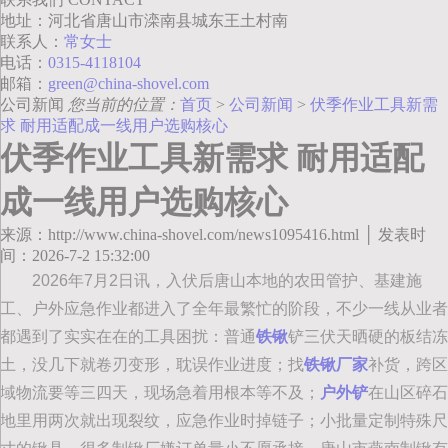
地址：河北省唐山市滦南县城东王土村南
联系人：
常女士
电话：
0315-4118104
邮箱：
green@china-shovel.com
公司新闻
您当前的位置：
首页
>
公司新闻
>
伏季作业工具新需
求 耐用适配成一线用户选购核心
伏季作业工具新需求 耐用适配
成一线用户选购核心
来源：http://www.china-shovel.com/news1095416.html │ 发表时
间：2026-7-2 15:32:00
2026年7月2日讯，入伏后唐山本地的农田管护、基建施
工、户外应急作业都进入了全年最繁忙的阶段，不少一线从业者
都遇到了实实在在的工具困扰：普通
铁锹
铲三伏天晒硬的板结冻
土，没几下就卷刃变形，耽误作业进度；找
铁锹厂家
补货，跨区
域物流要等三四天，现场急着用根本等不及；
户外铲
在山区碎石
地里用两次就出现裂纹，应急作业时掉链子；小批量定制特殊尺