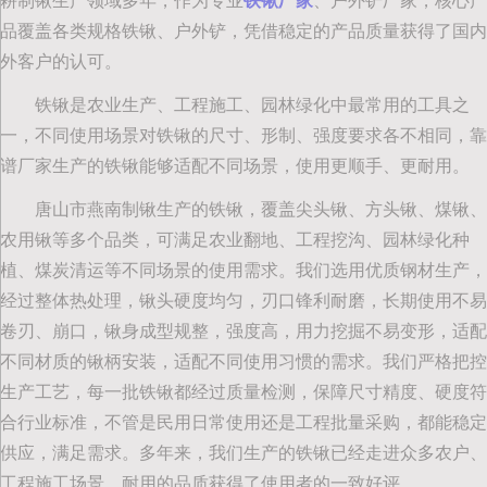
耕制锹生产领域多年，作为专业
铁锹厂家
、户外铲厂家，核心产
品覆盖各类规格铁锹、户外铲，凭借稳定的产品质量获得了国内
外客户的认可。
铁锹是农业生产、工程施工、园林绿化中最常用的工具之
一，不同使用场景对铁锹的尺寸、形制、强度要求各不相同，靠
谱厂家生产的铁锹能够适配不同场景，使用更顺手、更耐用。
唐山市燕南制锹生产的铁锹，覆盖尖头锹、方头锹、煤锹、
农用锹等多个品类，可满足农业翻地、工程挖沟、园林绿化种
植、煤炭清运等不同场景的使用需求。我们选用优质钢材生产，
经过整体热处理，锹头硬度均匀，刃口锋利耐磨，长期使用不易
卷刃、崩口，锹身成型规整，强度高，用力挖掘不易变形，适配
不同材质的锹柄安装，适配不同使用习惯的需求。我们严格把控
生产工艺，每一批铁锹都经过质量检测，保障尺寸精度、硬度符
合行业标准，不管是民用日常使用还是工程批量采购，都能稳定
供应，满足需求。多年来，我们生产的铁锹已经走进众多农户、
工程施工场景，耐用的品质获得了使用者的一致好评。