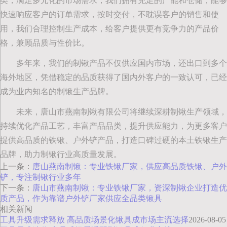
类，满足多元化的市场需求，我们拥有充足的产能和仓储，能够
快速响应客户的订单需求，按时交付，不耽误客户的销售和使
用，我们合理控制生产成本，给客户提供更有竞争力的产品价
格，兼顾品质与性价比。
多年来，我们的制锹产品不仅供应国内市场，还出口到多个
海外地区，凭借稳定的品质获得了国内外客户的一致认可，已经
成为业内知名的制锹生产品牌。
未来，唐山市燕南制锹有限公司将继续深耕制锹生产领域，
持续优化产品工艺，丰富产品品类，提升供应能力，为更多客户
提供高品质的铁锹、户外铲产品，打造口碑过硬的本土铁锹生产
品牌，助力制锹行业高质量发展。
上一条：
唐山燕南制锹：专业铁锹厂家，供应高品质铁锹、户外
铲，专注制锹行业多年
下一条：
唐山市燕南制锹：专业铁锹厂家，资深制锹企业打造优
质产品，作为靠谱户外铲厂家供应全品类锹具
相关新闻
工具升级需求释放 高品质场景化锹具成市场主流选择
2026-08-05