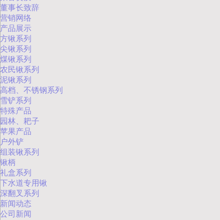
董事长致辞
营销网络
产品展示
方锹系列
尖锹系列
煤锹系列
农民锹系列
泥锹系列
高档、不锈钢系列
雪铲系列
特殊产品
园林、耙子
苹果产品
户外铲
组装锹系列
锹柄
礼盒系列
下水道专用锹
深翻叉系列
新闻动态
公司新闻