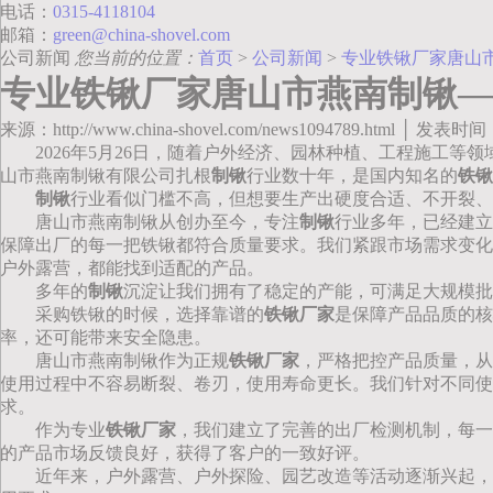
电话：
0315-4118104
邮箱：
green@china-shovel.com
公司新闻
您当前的位置：
首页
>
公司新闻
>
专业铁锹厂家唐山
专业铁锹厂家唐山市燕南制锹—
来源：http://www.china-shovel.com/news1094789.html │ 发表时间
2026年5月26日，随着户外经济、园林种植、工程施工等
山市燕南制锹有限公司扎根
制锹
行业数十年，是国内知名的
铁锹
制锹
行业看似门槛不高，但想要生产出硬度合适、不开裂、
唐山市燕南制锹从创办至今，专注
制锹
行业多年，已经建立
保障出厂的每一把铁锹都符合质量要求。我们紧跟市场需求变化
户外露营，都能找到适配的产品。
多年的
制锹
沉淀让我们拥有了稳定的产能，可满足大规模批
采购铁锹的时候，选择靠谱的
铁锹厂家
是保障产品品质的核
率，还可能带来安全隐患。
唐山市燕南制锹作为正规
铁锹厂家
，严格把控产品质量，从
使用过程中不容易断裂、卷刃，使用寿命更长。我们针对不同使
求。
作为专业
铁锹厂家
，我们建立了完善的出厂检测机制，每一
的产品市场反馈良好，获得了客户的一致好评。
近年来，户外露营、户外探险、园艺改造等活动逐渐兴起，