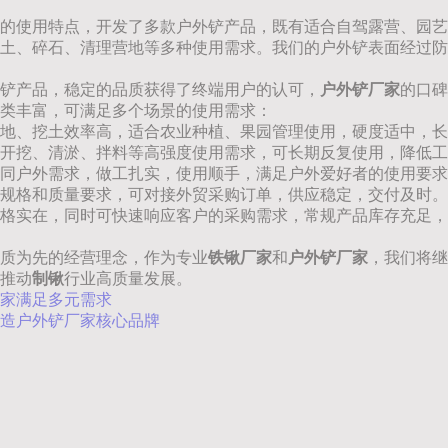
的使用特点，开发了多款户外铲产品，既有适合自驾露营、园艺
土、碎石、清理营地等多种使用需求。我们的户外铲表面经过防
外铲产品，稳定的品质获得了终端用户的认可，
户外铲厂家
的口碑
类丰富，可满足多个场景的使用需求：
地、挖土效率高，适合农业种植、果园管理使用，硬度适中，长
开挖、清淤、拌料等高强度使用需求，可长期反复使用，降低工
同户外需求，做工扎实，使用顺手，满足户外爱好者的使用要求
规格和质量要求，可对接外贸采购订单，供应稳定，交付及时。
格实在，同时可快速响应客户的采购需求，常规产品库存充足，
质为先的经营理念，作为专业
铁锹厂家
和
户外铲厂家
，我们将继
推动
制锹
行业高质量发展。
家满足多元需求
造户外铲厂家核心品牌