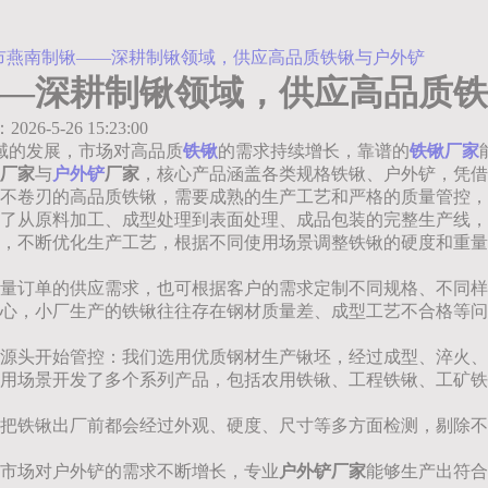
市燕南制锹——深耕制锹领域，供应高品质铁锹与户外铲
—深耕制锹领域，供应高品质铁
：2026-5-26 15:23:00
领域的发展，市场对高品质
铁锹
的需求持续增长，靠谱的
铁锹厂家
厂家
与
户外铲
厂家
，核心产品涵盖各类规格铁锹、户外铲，凭借
不卷刃的高品质铁锹，需要成熟的生产工艺和严格的质量管控，
了从原料加工、成型处理到表面处理、成品包装的完整生产线，
，不断优化生产工艺，根据不同使用场景调整铁锹的硬度和重量
量订单的供应需求，也可根据客户的需求定制不同规格、不同样
心，小厂生产的铁锹往往存在钢材质量差、成型工艺不合格等问
源头开始管控：我们选用优质钢材生产锹坯，经过成型、淬火、
用场景开发了多个系列产品，包括农用铁锹、工程铁锹、工矿铁
把铁锹出厂前都会经过外观、硬度、尺寸等多方面检测，剔除不
市场对户外铲的需求不断增长，专业
户外铲厂家
能够生产出符合