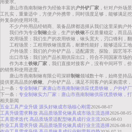
用要求。
唐山市燕南制锹作为经验丰富的
户外铲厂家
，针对户外场景
工扎实，重量适中，方便户外携带，同时强度足够，能够满足挖
外复杂的使用环境。
不少户外用品经销商、装备品牌都选择从我们这里采购户
我们作为专业
制锹
企业，生产的
铁锹
不仅质量稳定，而且品
农用场景：我们生产的农用铁锹，锹头宽大，刃口锋利，翻
工程场景：工程用铁锹强度高，耐磨性能好，能够适应工地
户外场景：我们的户外铲产品，适配露营、探险、园艺等不
出口市场：我们的产品长期供应出口，符合不同国家市场的
作为本土
铁锹厂家
，我们直接对接客户，没有中间环节，价
的销售和使用进度。
唐山市燕南制锹有限公司深耕
制锹
领域数十年，始终坚持品
提供更高品质的
铁锹
、户外铲产品，满足不同客户的采购需求，
上一条：
专业制锹厂家唐山市燕南制锹供应优质铁锹，户外铲厂
下一条：
专业制锹实力厂家：唐山市燕南制锹供应优质铁锹，打
相关新闻
五金工具产业升级 源头好锹成市场核心刚需
2026-08-07
工具升级需求释放 高品质场景化锹具成市场主流选择
2026-08-05
工具需求迭代 高品质场景适配型锹具成行业主流
2026-08-03
作业工具需求升级 高品质场景化锹具成行业主流选择
2026-08-01
作业工具需求升级 高品质锹具成行业刚需新趋势
2026-07-31