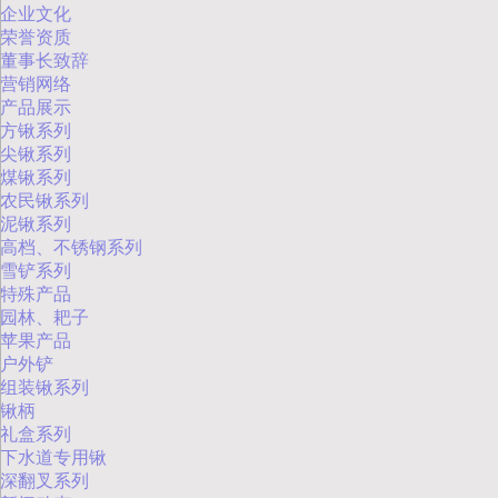
企业文化
荣誉资质
董事长致辞
营销网络
产品展示
方锹系列
尖锹系列
煤锹系列
农民锹系列
泥锹系列
高档、不锈钢系列
雪铲系列
特殊产品
园林、耙子
苹果产品
户外铲
组装锹系列
锹柄
礼盒系列
下水道专用锹
深翻叉系列