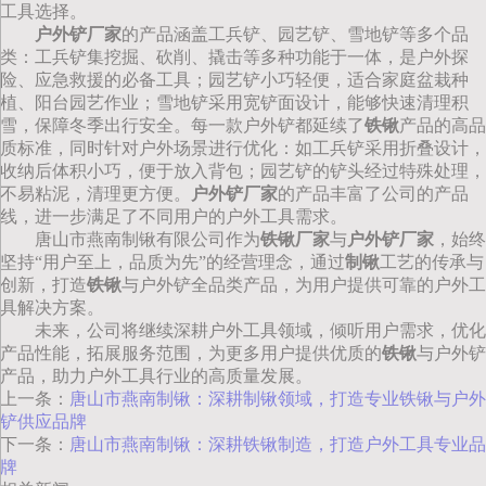
工具选择。
户外铲厂家
的产品涵盖工兵铲、园艺铲、雪地铲等多个品
类：工兵铲集挖掘、砍削、撬击等多种功能于一体，是户外探
险、应急救援的必备工具；园艺铲小巧轻便，适合家庭盆栽种
植、阳台园艺作业；雪地铲采用宽铲面设计，能够快速清理积
雪，保障冬季出行安全。每一款户外铲都延续了
铁锹
产品的高品
质标准，同时针对户外场景进行优化：如工兵铲采用折叠设计，
收纳后体积小巧，便于放入背包；园艺铲的铲头经过特殊处理，
不易粘泥，清理更方便。
户外铲厂家
的产品丰富了公司的产品
线，进一步满足了不同用户的户外工具需求。
唐山市燕南制锹有限公司作为
铁锹厂家
与
户外铲厂家
，始终
坚持“用户至上，品质为先”的经营理念，通过
制锹
工艺的传承与
创新，打造
铁锹
与户外铲全品类产品，为用户提供可靠的户外工
具解决方案。
未来，公司将继续深耕户外工具领域，倾听用户需求，优化
产品性能，拓展服务范围，为更多用户提供优质的
铁锹
与户外铲
产品，助力户外工具行业的高质量发展。
上一条：
唐山市燕南制锹：深耕制锹领域，打造专业铁锹与户外
铲供应品牌
下一条：
唐山市燕南制锹：深耕铁锹制造，打造户外工具专业品
牌