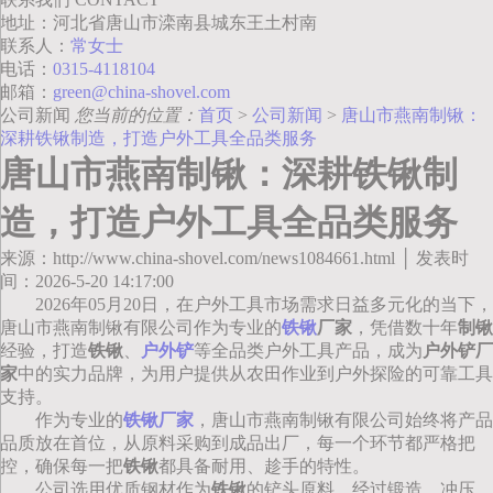
地址：河北省唐山市滦南县城东王土村南
联系人：
常女士
电话：
0315-4118104
邮箱：
green@china-shovel.com
公司新闻
您当前的位置：
首页
>
公司新闻
>
唐山市燕南制锹：
深耕铁锹制造，打造户外工具全品类服务
唐山市燕南制锹：深耕铁锹制
造，打造户外工具全品类服务
来源：http://www.china-shovel.com/news1084661.html │ 发表时
间：2026-5-20 14:17:00
2026年05月20日，在户外工具市场需求日益多元化的当下，
唐山市燕南制锹有限公司作为专业的
铁锹
厂家
，凭借数十年
制锹
经验，打造
铁锹
、
户外铲
等全品类户外工具产品，成为
户外铲厂
家
中的实力品牌，为用户提供从农田作业到户外探险的可靠工具
支持。
作为专业的
铁锹厂家
，唐山市燕南制锹有限公司始终将产品
品质放在首位，从原料采购到成品出厂，每一个环节都严格把
控，确保每一把
铁锹
都具备耐用、趁手的特性。
公司选用优质钢材作为
铁锹
的铲头原料，经过锻造、冲压、