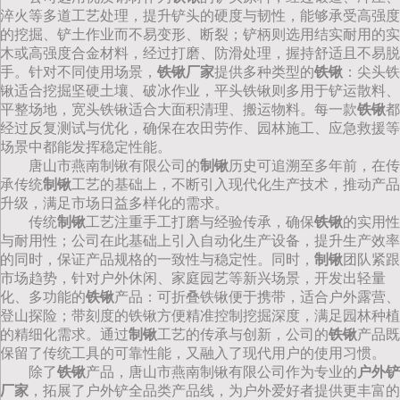
淬火等多道工艺处理，提升铲头的硬度与韧性，能够承受高强度
的挖掘、铲土作业而不易变形、断裂；铲柄则选用结实耐用的实
木或高强度合金材料，经过打磨、防滑处理，握持舒适且不易脱
手。针对不同使用场景，
铁锹厂家
提供多种类型的
铁锹
：尖头铁
锹适合挖掘坚硬土壤、破冰作业，平头铁锹则多用于铲运散料、
平整场地，宽头铁锹适合大面积清理、搬运物料。每一款
铁锹
都
经过反复测试与优化，确保在农田劳作、园林施工、应急救援等
场景中都能发挥稳定性能。
唐山市燕南制锹有限公司的
制锹
历史可追溯至多年前，在传
承传统
制锹
工艺的基础上，不断引入现代化生产技术，推动产品
升级，满足市场日益多样化的需求。
传统
制锹
工艺注重手工打磨与经验传承，确保
铁锹
的实用性
与耐用性；公司在此基础上引入自动化生产设备，提升生产效率
的同时，保证产品规格的一致性与稳定性。同时，
制锹
团队紧跟
市场趋势，针对户外休闲、家庭园艺等新兴场景，开发出轻量
化、多功能的
铁锹
产品：可折叠铁锹便于携带，适合户外露营、
登山探险；带刻度的铁锹方便精准控制挖掘深度，满足园林种植
的精细化需求。通过
制锹
工艺的传承与创新，公司的
铁锹
产品既
保留了传统工具的可靠性能，又融入了现代用户的使用习惯。
除了
铁锹
产品，唐山市燕南制锹有限公司作为专业的
户外铲
厂家
，拓展了户外铲全品类产品线，为户外爱好者提供更丰富的