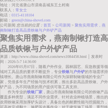
地址：河北省唐山市滦南县城东王土村南
联系人：
常女士
电话：
0315-4118104
邮箱：
green@china-shovel.com
公司新闻
您当前的位置：
首页
>
公司新闻
>
聚焦实用需求，燕
南制锹打造高品质铁锹与户外铲产品
聚焦实用需求，燕南制锹打造高
品质铁锹与户外铲产品
来源：http://www.china-shovel.com/news1084458.html │ 发表时
间：2026-5-7 14:36:00
2026年05月07日，随着户外作业、园林园艺、应急救援等领
域对工具品质的要求不断提升，专业
铁锹
与
户外铲
的市场需求持
续增长。唐山市燕南制锹有限公司作为深耕制锹领域的专业厂
家，凭借多年生产经验与技术积累，推出多款高品质铁锹、户外
铲产品，为不同场景的用户提供可靠工具支持。
作为专业的
铁锹厂家
，唐山市燕南制锹有限公司的铁锹产品
覆盖多种类型，满足不同作业需求。针对农业种植场景，推出的
农用铁锹采用加厚铲头设计，具备出色的耐磨性能与挖掘能力，
可高效完成翻土、施肥等农事作业；对于建筑施工场景，重型铁