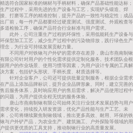
精选符合国家标准的钢材与手柄材料，确保产品基础性能达标；
生产过程中，采用先进的生产设备与工艺，实现铲头锻造、焊
接、打磨等工序的精准控制，提升产品的一致性与稳定性；成品
出厂前，每一件产品都要经过硬度测试、强度测试、外观检查等
多道检验工序，确保产品符合行业标准与用户需求。
此外，公司注重生产过程的环保性，采用低能耗生产设备与
环保型加工工艺，减少生产过程中的污染物排放，践行绿色生产
理念，为行业可持续发展贡献力量。
不同用户对铁锹与户外铲的需求存在差异，唐山市燕南制锹
有限公司针对用户的个性化需求提供定制化服务。技术团队会根
据用户的作业场景、使用习惯等因素，为用户设计专属的工具解
决方案，包括铲头形状、手柄长度、材质选择等。
针对企业客户，公司还可提供批量定制服务，根据企业需求
在产品上添加品牌标识，提升企业品牌形象。同时，建立完善的
售后服务体系，及时响应用户的售后需求，解决产品使用过程中
的问题，为用户提供全程无忧的服务体验。
唐山市燕南制锹有限公司始终关注行业技术发展趋势与用户
需求变化，持续投入研发资源，优化产品性能与生产工艺。未
来，公司将继续聚焦制锹领域，推出更多高效、耐用、环保的铁
锹与户外铲产品，为农业生产、建筑施工、户外探险等领域的用
户提供更优质的工具支持，推动制锹行业的高质量发展。