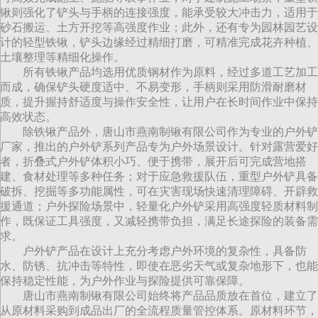
锹则强化了铲头与手柄的连接强度，能承受较大冲击力，适用于
砂石搬运、土方开挖等高强度作业；此外，还有专为园林园艺设
计的轻型铁锹，铲头边缘经过精细打磨，可精准完成花卉种植、
土壤整理等精细化操作。
所有铁锹产品均选用优质钢材作为原料，经过多道工艺加工
而成，确保铲头硬度适中、不易变形，手柄则采用防滑耐磨材
质，提升握持舒适度与操作安全性，让用户在长时间作业中保持
高效状态。
除铁锹产品外，唐山市燕南制锹有限公司作为专业的户外铲
厂家，推出的户外铲系列产品专为户外场景设计。针对露营爱好
者，折叠式户外铲体积小巧、便于携带，展开后可完成营地搭
建、食材处理等多种任务；对于应急救援队伍，重型户外铲具备
破拆、挖掘等多功能属性，可在灾害现场快速清理障碍、开辟救
援通道；户外探险场景中，轻量化户外铲采用高强度轻质材料制
作，既保证工具强度，又减轻携带负担，满足长途探险的装备需
求。
户外铲产品在设计上充分考虑户外环境的复杂性，具备防
水、防锈、抗冲击等特性，即使在恶劣天气或复杂地形下，也能
保持稳定性能，为户外作业与探险提供可靠保障。
唐山市燕南制锹有限公司始终将产品品质放在首位，建立了
从原材料采购到成品出厂的全流程质量管控体系。原材料环节，