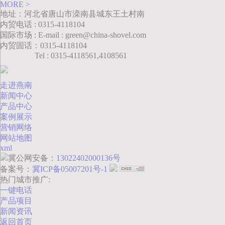
MORE >
地址：河北省唐山市滦南县城东王土村南
内贸电话 : 0315-4118104
国际市场 : E-mail : green@china-shovel.com
内贸固话：0315-4118104
Tel : 0315-4118561,4108561
走进燕南
新闻中心
产品中心
案例展示
营销网络
网站地图
xml
冀公网安备：
13022402000136号
备案号：
冀ICP备05007201号-1
热门城市推广:
一键电话
产品项目
新闻资讯
返回首页