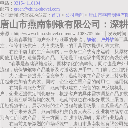
电话：
0315-4118104
邮箱：
green@china-shovel.com
公司新闻
您当前的位置：
首页
>
公司新闻
>
唐山市燕南制锹有
唐山市燕南制锹有限公司：深耕
来源：http://www.china-shovel.com/news1083705.html │ 发表时间
随着春季施工与户外出行旺季的来临，
铁锹
、
户外铲
等工具
控，保障市场供应，为各类场景下的工具需求提供可靠支撑。
在位于唐山的生产车间内，一条条生产线有序运转，从原材
同使用场景打造差异化产品。无论是工程建设中需要的高强度铁
“春季是基础设施建设、园林绿化的高峰期，同时也是户外
流程，确保
铁锹
等产品能够及时送达客户手中。”目前，企业的
为了进一步提升产品竞争力，燕南制锹在产品研发上持续投
用起来更加省力高效。同时，企业还注重产品的耐用性，选用优
在销售与服务方面，燕南制锹建立了完善的客户反馈机制。
户，企业还提供定制化服务，根据客户的具体需求调整产品参数
随着互联网营销的发展，燕南制锹也在积极拓展线上渠道。
用短视频平台，展示铁锹的生产过程与使用场景，直观呈现产品
对于未来发展，燕南制锹相关负责人表示，企业将继续专注
到高性价比的产品；另一方面，加强市场调研，紧跟行业趋势，
在当前竞争激烈的市场环境中，唐山市燕南制锹有限公司凭