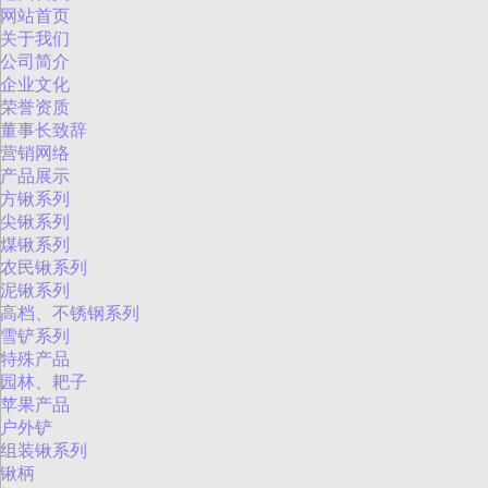
网站首页
关于我们
公司简介
企业文化
荣誉资质
董事长致辞
营销网络
产品展示
方锹系列
尖锹系列
煤锹系列
农民锹系列
泥锹系列
高档、不锈钢系列
雪铲系列
特殊产品
园林、耙子
苹果产品
户外铲
组装锹系列
锹柄