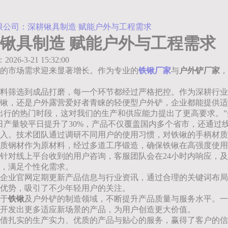
限公司：深耕锹具制造 赋能户外与工程需求
锹具制造 赋能户外与工程需求
：2026-3-21 15:32:00
的市场需求迎来显著增长。作为专业的
铁锹厂家
与
户外铲厂家
，
料筛选到成品打磨，每一个环节都经过严格把控。作为深耕行业
锹，还是户外露营爱好者青睐的轻便型户外铲，企业都能提供适
出行的热门时段，这对我们的生产和供应能力提出了更高要求。”
日产量较平日提升了30%，产品不仅覆盖国内多个省市，还通过
入。技术团队通过调研不同用户的使用习惯，对铁锹的手柄材质
质钢材作为原材料，经过多道工序锻造，确保铁锹在高强度使用
针对线上平台收到的用户咨询，客服团队会在24小时内响应，
，满足个性化需求。
企业官网定期更新产品信息与行业资讯，通过合理的关键词布局
优势，吸引了不少年轻用户的关注。
于
铁锹
及户外铲的制造领域，不断提升产品质量与服务水平。一
开发出更多适应新场景的产品，为用户创造更大价值。
借扎实的生产实力、优质的产品与贴心的服务，赢得了客户的信