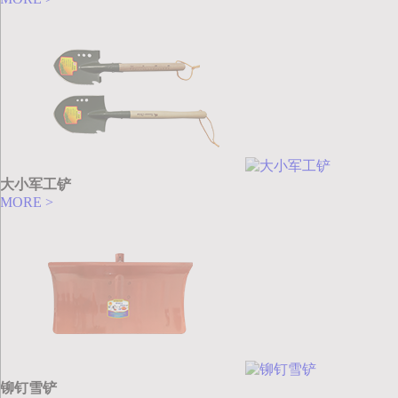
大小军工铲
MORE >
铆钉雪铲