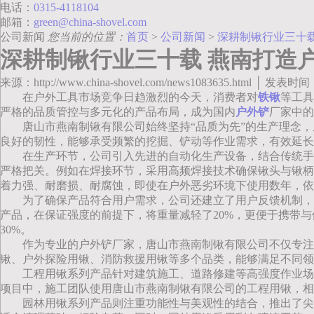
电话：
0315-4118104
邮箱：
green@china-shovel.com
公司新闻
您当前的位置：
首页
>
公司新闻
>
深耕制锹行业三十
深耕制锹行业三十载 燕南打造
来源：http://www.china-shovel.com/news1083635.html │ 发表时间
在户外工具市场竞争日趋激烈的今天，消费者对
铁锹
等工具
严格的品质管控与多元化的产品布局，成为国内
户外铲
厂家中的
唐山市燕南制锹有限公司始终坚持“品质为先”的生产理念
良好的韧性，能够承受频繁的挖掘、铲动等作业需求，有效延长
在生产环节，公司引入先进的自动化生产设备，结合传统手
严格把关。例如在焊接环节，采用高频焊接技术确保锹头与锹柄
着力强、耐磨损、耐腐蚀，即使在户外恶劣环境下使用数年，依
为了确保产品符合用户需求，公司还建立了用户反馈机制，
产品，在保证强度的前提下，将重量减轻了20%，更便于携带与
30%。
作为专业的户外铲厂家，唐山市燕南制锹有限公司不仅专注
锹、户外探险用锹、消防救援用锹等多个品类，能够满足不同领
工程用锹系列产品针对建筑施工、道路修建等高强度作业场
项目中，施工团队使用唐山市燕南制锹有限公司的工程用锹，相
园林用锹系列产品则注重功能性与美观性的结合，推出了尖