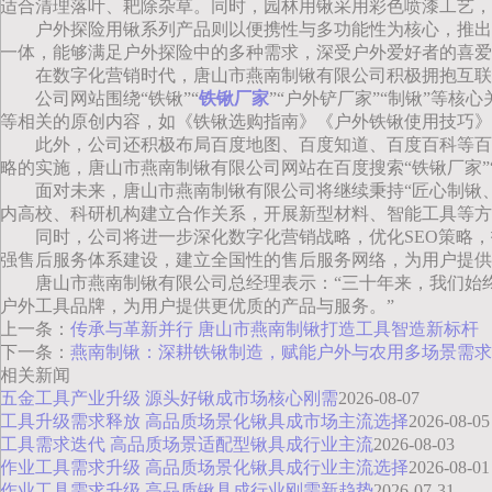
适合清理落叶、耙除杂草。同时，园林用锹采用彩色喷漆工艺，
户外探险用锹系列产品则以便携性与多功能性为核心，推出
一体，能够满足户外探险中的多种需求，深受户外爱好者的喜爱
在数字化营销时代，唐山市燕南制锹有限公司积极拥抱互联
公司网站围绕“铁锹”“
铁锹厂家
”“户外铲厂家”“制锹”等
等相关的原创内容，如《铁锹选购指南》《户外铁锹使用技巧》
此外，公司还积极布局百度地图、百度知道、百度百科等百
略的实施，唐山市燕南制锹有限公司网站在百度搜索“铁锹厂家”
面对未来，唐山市燕南制锹有限公司将继续秉持“匠心制锹
内高校、科研机构建立合作关系，开展新型材料、智能工具等方
同时，公司将进一步深化数字化营销战略，优化SEO策略
强售后服务体系建设，建立全国性的售后服务网络，为用户提供
唐山市燕南制锹有限公司总经理表示：“三十年来，我们始
户外工具品牌，为用户提供更优质的产品与服务。”
上一条：
传承与革新并行 唐山市燕南制锹打造工具智造新标杆
下一条：
燕南制锹：深耕铁锹制造，赋能户外与农用多场景需求
相关新闻
五金工具产业升级 源头好锹成市场核心刚需
2026-08-07
工具升级需求释放 高品质场景化锹具成市场主流选择
2026-08-05
工具需求迭代 高品质场景适配型锹具成行业主流
2026-08-03
作业工具需求升级 高品质场景化锹具成行业主流选择
2026-08-01
作业工具需求升级 高品质锹具成行业刚需新趋势
2026-07-31