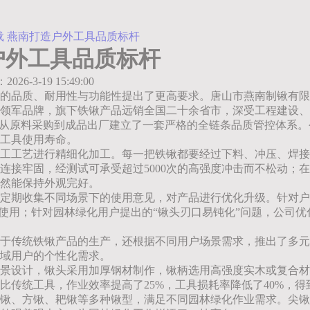
载 燕南打造户外工具品质标杆
户外工具品质标杆
：2026-3-19 15:49:00
的品质、耐用性与功能性提出了更高要求。唐山市燕南制锹有限
领军品牌，旗下铁锹产品远销全国二十余省市，深受工程建设、
，从原料采购到成品出厂建立了一套严格的全链条品质管控体系
工具使用寿命。
工工艺进行精细化加工。每一把铁锹都要经过下料、冲压、焊接
连接牢固，经测试可承受超过5000次的高强度冲击而不松动；
然能保持外观完好。
定期收集不同场景下的使用意见，对产品进行优化升级。针对户
使用；针对园林绿化用户提出的“锹头刃口易钝化”问题，公司优
于传统铁锹产品的生产，还根据不同用户场景需求，推出了多元
域用户的个性化需求。
景设计，锹头采用加厚钢材制作，锹柄选用高强度实木或复合材
比传统工具，作业效率提高了25%，工具损耗率降低了40%，
锹、方锹、耙锹等多种锹型，满足不同园林绿化作业需求。尖锹