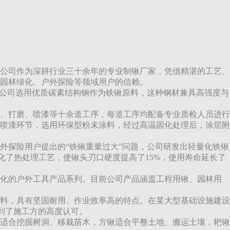
公司作为深耕行业三十余年的专业制锹厂家，凭借精湛的工艺、
园林绿化、户外探险等领域用户的信赖。
。公司选用优质碳素结构钢作为铁锹原料，这种钢材兼具高强度与
、打磨、喷漆等十余道工序，每道工序均配备专业质检人员进行
在喷漆环节，选用环保型粉末涂料，经过高温固化处理后，涂层附
外探险用户提出的“铁锹重量过大”问题，公司研发出轻量化铁锹
化了热处理工艺，使锹头刃口硬度提高了15%，使用寿命延长了
化的户外工具产品系列。目前公司产品涵盖工程用锹、园林用
料，具有坚固耐用、作业效率高的特点。在某大型基础设施建设
得到了施工方的高度认可。
适合挖掘树洞、移栽苗木，方锹适合平整土地、搬运土壤，耙锹