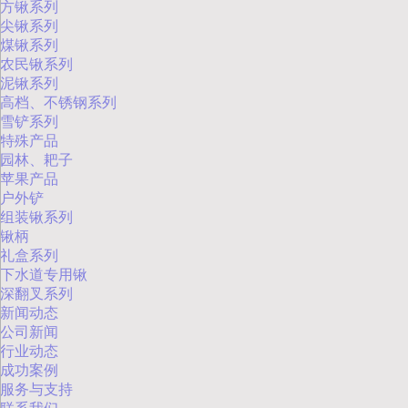
方锹系列
尖锹系列
煤锹系列
农民锹系列
泥锹系列
高档、不锈钢系列
雪铲系列
特殊产品
园林、耙子
苹果产品
户外铲
组装锹系列
锹柄
礼盒系列
下水道专用锹
深翻叉系列
新闻动态
公司新闻
行业动态
成功案例
服务与支持