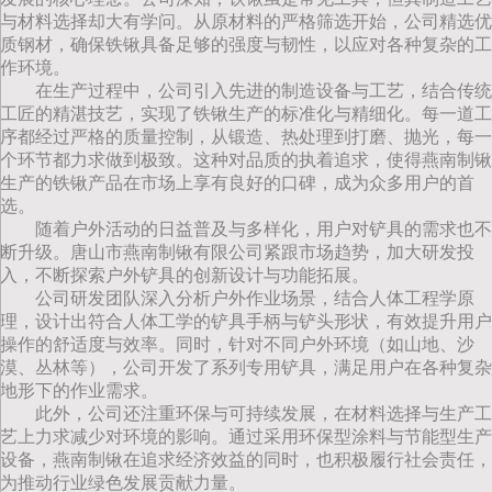
与材料选择却大有学问。从原材料的严格筛选开始，公司精选优
质钢材，确保铁锹具备足够的强度与韧性，以应对各种复杂的工
作环境。
在生产过程中，公司引入先进的制造设备与工艺，结合传统
工匠的精湛技艺，实现了铁锹生产的标准化与精细化。每一道工
序都经过严格的质量控制，从锻造、热处理到打磨、抛光，每一
个环节都力求做到极致。这种对品质的执着追求，使得燕南制锹
生产的铁锹产品在市场上享有良好的口碑，成为众多用户的首
选。
随着户外活动的日益普及与多样化，用户对铲具的需求也不
断升级。唐山市燕南制锹有限公司紧跟市场趋势，加大研发投
入，不断探索户外铲具的创新设计与功能拓展。
公司研发团队深入分析户外作业场景，结合人体工程学原
理，设计出符合人体工学的铲具手柄与铲头形状，有效提升用户
操作的舒适度与效率。同时，针对不同户外环境（如山地、沙
漠、丛林等），公司开发了系列专用铲具，满足用户在各种复杂
地形下的作业需求。
此外，公司还注重环保与可持续发展，在材料选择与生产工
艺上力求减少对环境的影响。通过采用环保型涂料与节能型生产
设备，燕南制锹在追求经济效益的同时，也积极履行社会责任，
为推动行业绿色发展贡献力量。