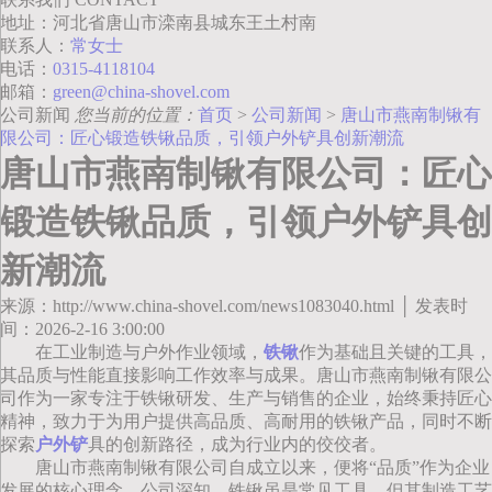
地址：河北省唐山市滦南县城东王土村南
联系人：
常女士
电话：
0315-4118104
邮箱：
green@china-shovel.com
公司新闻
您当前的位置：
首页
>
公司新闻
>
唐山市燕南制锹有
限公司：匠心锻造铁锹品质，引领户外铲具创新潮流
唐山市燕南制锹有限公司：匠心
锻造铁锹品质，引领户外铲具创
新潮流
来源：http://www.china-shovel.com/news1083040.html │ 发表时
间：2026-2-16 3:00:00
在工业制造与户外作业领域，
铁锹
作为基础且关键的工具，
其品质与性能直接影响工作效率与成果。唐山市燕南制锹有限公
司作为一家专注于铁锹研发、生产与销售的企业，始终秉持匠心
精神，致力于为用户提供高品质、高耐用的铁锹产品，同时不断
探索
户外铲
具的创新路径，成为行业内的佼佼者。
唐山市燕南制锹有限公司自成立以来，便将“品质”作为企业
发展的核心理念。公司深知，铁锹虽是常见工具，但其制造工艺