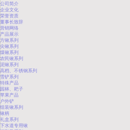
公司简介
企业文化
荣誉资质
董事长致辞
营销网络
产品展示
方锹系列
尖锹系列
煤锹系列
农民锹系列
泥锹系列
高档、不锈钢系列
雪铲系列
特殊产品
园林、耙子
苹果产品
户外铲
组装锹系列
锹柄
礼盒系列
下水道专用锹