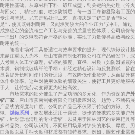
耐用性基础。从原材料下料、锻压成型，到关键的热处理（淬火
与回火）、精细打磨、喷涂防锈层，每一道工序都凝聚着工匠的
专注与智慧。尤其是热处理工艺，直接决定了铲口是否“钢火
足”，使其既锋利耐用，又能承受较大的作业压力与冲击。通过
成熟稳定的全流程生产工艺与完善的质量管控体系，公司确保每
一把出厂的铁锹都符合严格的标准，实现了力量传导高效与经久
耐用的统一。
随着市场对工具舒适性与效率要求的提升，现代铁锹设计越
来越注重以人为本。唐山市燕南制锹有限公司在产品研发中，深
入考量人体工学原理。铲柄的弧度、直径、材质（如防滑减震的
木质、钢制或玻璃纤维手柄）都经过精心设计与反复测试，旨在
显著提升长时间使用的舒适度，有效降低作业疲劳，从而提升整
体作业效率。这种对使用体验的细致关注，使得工具更好地服务
于人，让传统劳动变得更为轻松高效。
市场需求的细分催生了产品功能的多元化。作为资深的
户外
铲厂家
，唐山市燕南制锹有限公司积极应对这一趋势，不断拓展
产品线的深度与广度。公司的产品已不仅限于传统的方锹、尖
锹、
煤锹系列
，更发展出适用于露营、徒步的便携式多功能户外
铲，针对雪地清理的专业雪铲，以及用于园林园艺的专用耙具等
多种品类。公司认识到，不同应用场景对铲头的形状、厚度、刃
口角度以及手柄长度和材质都有独特要求。例如，园艺作业需要