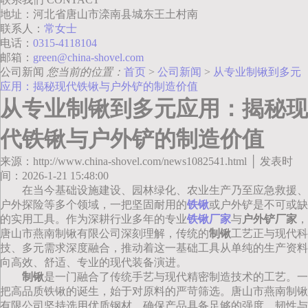
地址：河北省唐山市滦南县城东王土村南
联系人：
常女士
电话：
0315-4118104
邮箱：
green@china-shovel.com
公司新闻
您当前的位置：
首页
>
公司新闻
>
从专业制锹到多元
应用：揭秘现代铁锹与户外铲的制造价值
从专业制锹到多元应用：揭秘现
代铁锹与户外铲的制造价值
来源：http://www.china-shovel.com/news1082541.html │ 发表时
间：2026-1-21 15:48:00
在当今基础设施建设、园林绿化、农业生产乃至应急救援、
户外探险等多个领域，一把坚固耐用的
铁锹
或户外铲是不可或缺
的实用工具。作为深耕行业多年的专业
铁锹厂家
与
户外铲厂家
，
唐山市燕南制锹有限公司深刻理解，传统的
制锹
工艺正与现代科
技、多元需求深度融合，推动着这一基础工具从单纯的生产资料
向高效、舒适、专业的现代装备演进。
制锹
是一门融合了传统手艺与现代精密制造技术的工艺。一
把高品质铁锹的诞生，始于对原料的严苛筛选。唐山市燕南制锹
有限公司坚持选用优质钢材，确保产品具备足够的强度、韧性与