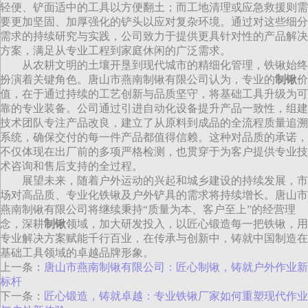
轻便、铲面适中的工具以方便翻土；而工地清理或应急救援则需
要更加坚固、加厚强化的铲头以应对复杂环境。通过对这些细分
需求的持续研究与实践，公司致力于提供更具针对性的产品解决
方案，满足从专业工程到家庭休闲的广泛需求。
从农耕文明的土壤开垦到现代城市的精细化管理，铁锹始终
扮演着关键角色。唐山市燕南制锹有限公司认为，专业的
制锹
价
值，在于通过持续的工艺创新与品质坚守，将基础工具升级为可
靠的专业装备。公司通过引进自动化设备提升产品一致性，组建
技术团队专注产品改良，建立了从原料到成品的全流程质量追溯
系统，确保交付的每一件产品都值得信赖。这种对品质的承诺，
不仅体现在出厂前的多项严格检测，也贯穿于为客户提供专业技
术咨询和售后支持的全过程。
展望未来，随着户外运动的兴起和城乡建设的持续发展，市
场对高品质、专业化铁锹及户外铲具的需求将持续增长。唐山市
燕南制锹有限公司将继续秉持“质量为本、客户至上”的经营理
念，深耕
制锹
领域，加大研发投入，以匠心锻造每一把铁锹，用
专业解决方案赋能千行百业，在传承与创新中，铸就中国制造在
基础工具领域的卓越品牌形象。
上一条：
唐山市燕南制锹有限公司：匠心制锹，铸就户外作业新
标杆
下一条：
匠心锻造，铸就卓越：专业铁锹厂家如何重塑现代作业