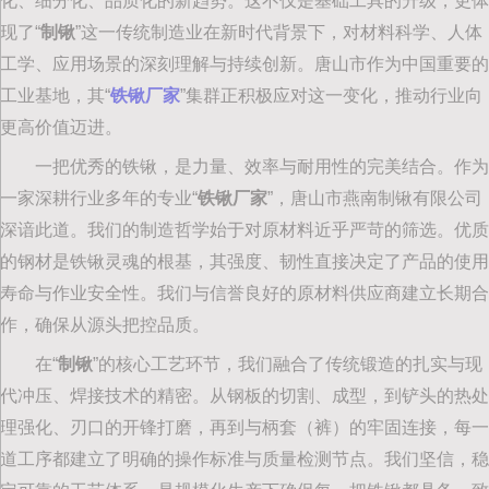
化、细分化、品质化的新趋势。这不仅是基础工具的升级，更体
现了“‌
制锹
‌”这一传统制造业在新时代背景下，对材料科学、人体
工学、应用场景的深刻理解与持续创新。唐山市作为中国重要的
工业基地，其“‌
铁锹厂家
‌”集群正积极应对这一变化，推动行业向
更高价值迈进。
一把优秀的铁锹，是力量、效率与耐用性的完美结合。作为
一家深耕行业多年的专业“‌
铁锹厂家
‌”，唐山市燕南制锹有限公司
深谙此道。我们的制造哲学始于对原材料近乎严苛的筛选。优质
的钢材是铁锹灵魂的根基，其强度、韧性直接决定了产品的使用
寿命与作业安全性。我们与信誉良好的原材料供应商建立长期合
作，确保从源头把控品质。
在“‌
制锹
‌”的核心工艺环节，我们融合了传统锻造的扎实与现
代冲压、焊接技术的精密。从钢板的切割、成型，到铲头的热处
理强化、刃口的开锋打磨，再到与柄套（裤）的牢固连接，每一
道工序都建立了明确的操作标准与质量检测节点。我们坚信，稳