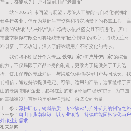
产品，都能成为用户可靠耐用的“老朋友”。
站在2025年末回望与展望，尽管人工智能与自动化浪潮席
卷各行各业，但作为基础生产资料和特定场景下的必需工具，高
品质的“铁锹”与“户外铲”其市场需求依然坚实且不断进化。唐山
市燕南制锹有限公司将继续坚守“匠心制锹”的初心，持续关注材
料创新与工艺改进，深入了解终端用户不断变化的需求。
我们将不断提升作为专业“‌
铁锹厂家
‌”和“‌
户外铲厂家
‌”的综合
能力，不仅局限于产品本身的制造，更致力于提供关于工具选
择、使用保养的专业知识，与渠道伙伴和终端用户共同成长。我
们相信，通过持续提供稳定、可靠、适用的产品，这家植根于唐
山的老牌“制锹”企业，必将在新的市场环境中稳步前行，为中国
的基础建设与百姓的美好生活贡献一份坚实的力量。
上一条：
深耕匠心，铸就品质：专业铁锹与户外铲具的制造之路
下一条：
唐山市燕南制锹：以专业锻造，持续赋能园林绿化与户
外作业新需求
相关新闻