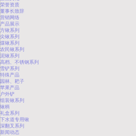
荣誉资质
董事长致辞
营销网络
产品展示
方锹系列
尖锹系列
煤锹系列
农民锹系列
泥锹系列
高档、不锈钢系列
雪铲系列
特殊产品
园林、耙子
苹果产品
户外铲
组装锹系列
锹柄
礼盒系列
下水道专用锹
深翻叉系列
新闻动态