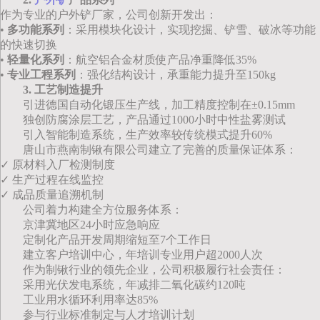
作为专业的户外铲厂家，公司创新开发出：
•
多功能系列
：采用模块化设计，实现挖掘、铲雪、破冰等功能
的快速切换
•
轻量化系列
：航空铝合金材质使产品净重降低35%
•
专业工程系列
：强化结构设计，承重能力提升至150kg
3. 工艺制造提升
引进德国自动化锻压生产线，加工精度控制在±0.15mm
独创防腐涂层工艺，产品通过1000小时中性盐雾测试
引入智能制造系统，生产效率较传统模式提升60%
唐山市燕南制锹有限公司建立了完善的质量保证体系：
✓ 原材料入厂检测制度
✓ 生产过程在线监控
✓ 成品质量追溯机制
公司着力构建全方位服务体系：
京津冀地区24小时应急响应
定制化产品开发周期缩短至7个工作日
建立客户培训中心，年培训专业用户超2000人次
作为制锹行业的领先企业，公司积极履行社会责任：
采用光伏发电系统，年减排二氧化碳约120吨
工业用水循环利用率达85%
参与行业标准制定与人才培训计划