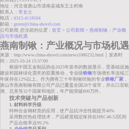
地址：河北省唐山市滦南县城东王土村南
联系人：
常女士
电话：
0315-4118104
邮箱：
green@china-shovel.com
公司新闻
您当前的位置：
首页
>
公司新闻
>
燕南制锹：产业概
况与市场机遇
燕南制锹：产业概况与市场机遇
来源：http://www.china-shovel.com/news1080232.html │ 发表时
间：2025-10-24 15:37:00
根据中国五金制品协会2025年发布的数据显示，受基础设施
建设和园林绿化需求的双重推动，专业级
铁锹
市场增长率连续三
年保持在12%以上。作为拥有三十年制锹经验的专业
铁锹厂家
，
唐山市燕南制锹有限公司产品已覆盖全国28个省市，并出口至欧
洲、北美等32个国家和地区，年产能突破800万件。
技术突破与产品创新
1. 材料科学升级
特种合金钢材质的应用，使产品抗冲击性能提升40%
采用数控热处理技术，产品硬度稳定保持在HRC48-52区间
产品合格率达99.2%
2.
户外铲
产品系列