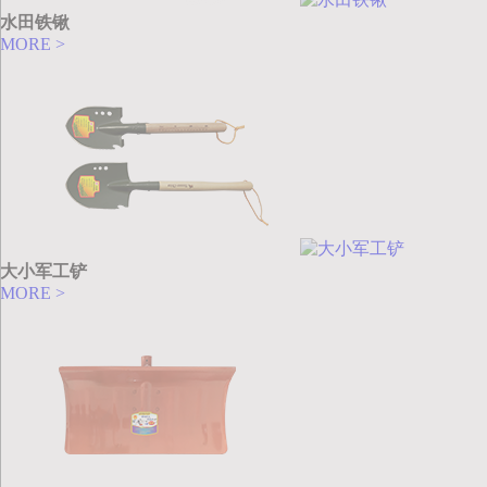
水田铁锹
MORE >
大小军工铲
MORE >