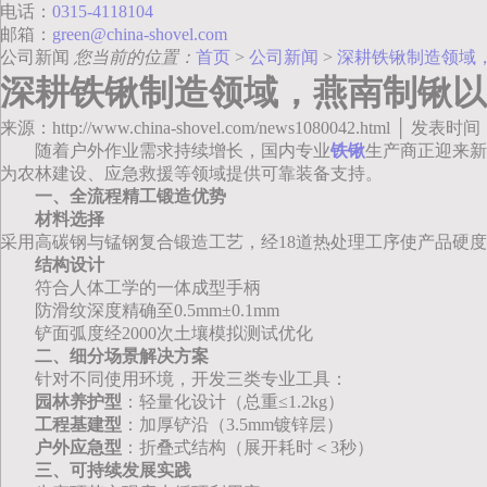
电话：
0315-4118104
邮箱：
green@china-shovel.com
公司新闻
您当前的位置：
首页
>
公司新闻
>
深耕铁锹制造领域
深耕铁锹制造领域，燕南制锹以
来源：http://www.china-shovel.com/news1080042.html │ 发表时间
随着户外作业需求持续增长，国内专业
铁锹
生产商正迎来新
为农林建设、应急救援等领域提供可靠装备支持。
一、全流程精工锻造优势
材料选择
采用高碳钢与锰钢复合锻造工艺，经18道热处理工序使产品硬度达H
结构设计
符合人体工学的一体成型手柄
防滑纹深度精确至0.5mm±0.1mm
铲面弧度经2000次土壤模拟测试优化
二、细分场景解决方案
针对不同使用环境，开发三类专业工具：
园林养护型
：轻量化设计（总重≤1.2kg）
工程基建型
：加厚铲沿（3.5mm镀锌层）
户外应急型
：折叠式结构（展开耗时＜3秒）
三、可持续发展实践