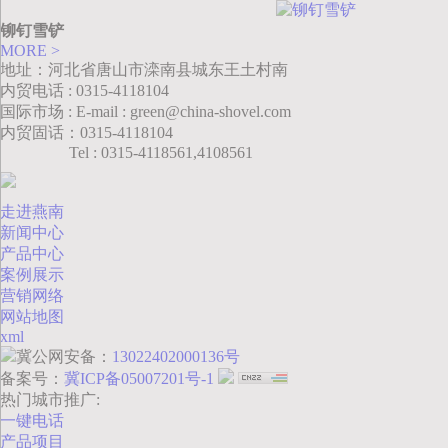
铆钉雪铲
MORE >
地址：河北省唐山市滦南县城东王土村南
内贸电话 : 0315-4118104
国际市场 : E-mail : green@china-shovel.com
内贸固话：0315-4118104
Tel : 0315-4118561,4108561
走进燕南
新闻中心
产品中心
案例展示
营销网络
网站地图
xml
冀公网安备：
13022402000136号
备案号：
冀ICP备05007201号-1
热门城市推广:
一键电话
产品项目