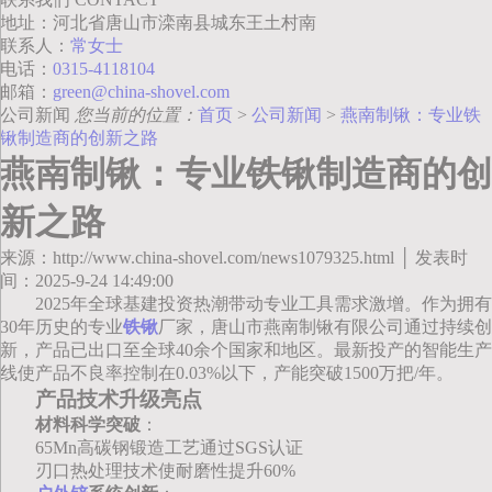
地址：河北省唐山市滦南县城东王土村南
联系人：
常女士
电话：
0315-4118104
邮箱：
green@china-shovel.com
公司新闻
您当前的位置：
首页
>
公司新闻
>
燕南制锹：专业铁
锹制造商的创新之路
燕南制锹：专业铁锹制造商的创
新之路
来源：http://www.china-shovel.com/news1079325.html │ 发表时
间：2025-9-24 14:49:00
2025年全球基建投资热潮带动专业工具需求激增。作为拥有
30年历史的专业
铁锹
厂家，唐山市燕南制锹有限公司通过持续创
新，产品已出口至全球40余个国家和地区。最新投产的智能生产
线使产品不良率控制在0.03%以下，产能突破1500万把/年。
产品技术升级亮点
材料科学突破
：
65Mn高碳钢锻造工艺通过SGS认证
刃口热处理技术使耐磨性提升60%