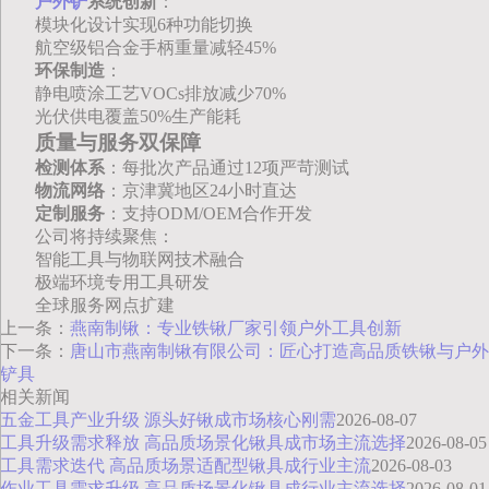
户外铲
系统创新
：
模块化设计实现6种功能切换
航空级铝合金手柄重量减轻45%
环保制造
：
静电喷涂工艺VOCs排放减少70%
光伏供电覆盖50%生产能耗
质量与服务双保障
检测体系
：每批次产品通过12项严苛测试
物流网络
：京津冀地区24小时直达
定制服务
：支持ODM/OEM合作开发
公司将持续聚焦：
智能工具与物联网技术融合
极端环境专用工具研发
全球服务网点扩建
上一条：
燕南制锹：专业铁锹厂家引领户外工具创新
下一条：
唐山市燕南制锹有限公司：匠心打造高品质铁锹与户外
铲具
相关新闻
五金工具产业升级 源头好锹成市场核心刚需
2026-08-07
工具升级需求释放 高品质场景化锹具成市场主流选择
2026-08-05
工具需求迭代 高品质场景适配型锹具成行业主流
2026-08-03
作业工具需求升级 高品质场景化锹具成行业主流选择
2026-08-01