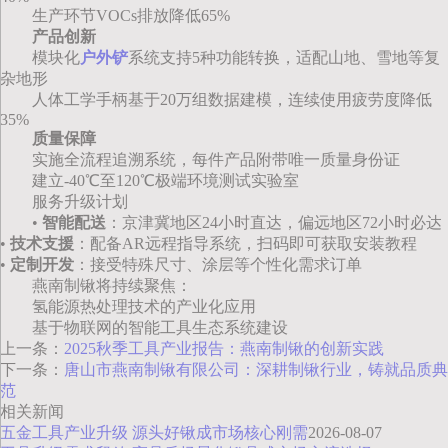
生产环节VOCs排放降低65%
产品创新
模块化
户外铲
系统支持5种功能转换，适配山地、雪地等复
杂地形
人体工学手柄基于20万组数据建模，连续使用疲劳度降低
35%
质量保障
实施全流程追溯系统，每件产品附带唯一质量身份证
建立-40℃至120℃极端环境测试实验室
服务升级计划
•
智能配送
：京津冀地区24小时直达，偏远地区72小时必达
•
技术支援
：配备AR远程指导系统，扫码即可获取安装教程
•
定制开发
：接受特殊尺寸、涂层等个性化需求订单
燕南制锹将持续聚焦：
氢能源热处理技术的产业化应用
基于物联网的智能工具生态系统建设
上一条：
2025秋季工具产业报告：燕南制锹的创新实践
下一条：
唐山市燕南制锹有限公司：深耕制锹行业，铸就品质典
范
相关新闻
五金工具产业升级 源头好锹成市场核心刚需
2026-08-07