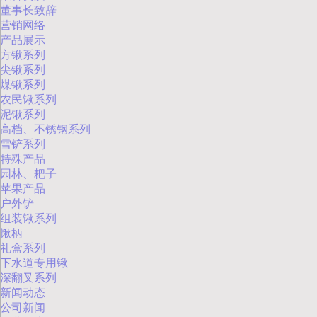
董事长致辞
营销网络
产品展示
方锹系列
尖锹系列
煤锹系列
农民锹系列
泥锹系列
高档、不锈钢系列
雪铲系列
特殊产品
园林、耙子
苹果产品
户外铲
组装锹系列
锹柄
礼盒系列
下水道专用锹
深翻叉系列
新闻动态
公司新闻