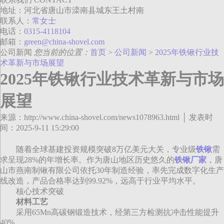
地址：河北省唐山市滦南县城东王土村南
联系人：
常女士
电话：
0315-4118104
邮箱：
green@china-shovel.com
公司新闻
您当前的位置：
首页
>
公司新闻
>
2025年铁锹行业技
术革新与市场展望
2025年铁锹行业技术革新与市场
展望
来源：http://www.china-shovel.com/news1078963.html │ 发表时
间：2025-9-11 15:29:00
随着全球基建投资规模突破8万亿美元大关，专业级
铁锹
需
求呈现28%的年增长率。作为唐山地区历史悠久的
铁锹厂家
，唐
山市燕南制锹有限公司依托30年制造经验，率先完成数字化生产
线改造，产品合格率达到99.92%，远高于行业平均水平。
核心技术突破
材料工艺
采用65Mn高碳钢锻造技术，经第三方检测抗冲击性能提升
40%