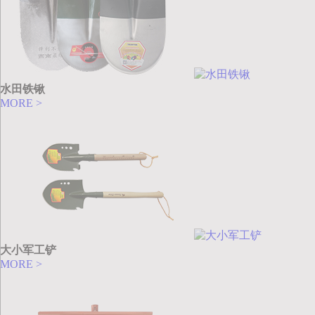
水田铁锹
MORE >
大小军工铲
MORE >