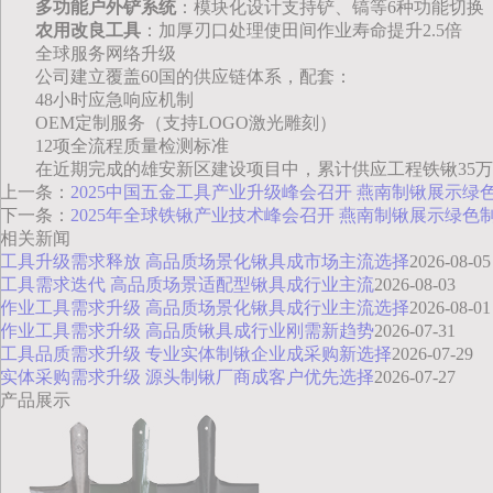
多功能户外铲系统
：模块化设计支持铲、镐等6种功能切换
农用改良工具
：加厚刃口处理使田间作业寿命提升2.5倍
全球服务网络升级
公司建立覆盖60国的供应链体系，配套：
48小时应急响应机制
OEM定制服务（支持LOGO激光雕刻）
12项全流程质量检测标准
在近期完成的雄安新区建设项目中，累计供应工程铁锹35万
上一条：
2025中国五金工具产业升级峰会召开 燕南制锹展示绿
下一条：
2025年全球铁锹产业技术峰会召开 燕南制锹展示绿色
相关新闻
工具升级需求释放 高品质场景化锹具成市场主流选择
2026-08-05
工具需求迭代 高品质场景适配型锹具成行业主流
2026-08-03
作业工具需求升级 高品质场景化锹具成行业主流选择
2026-08-01
作业工具需求升级 高品质锹具成行业刚需新趋势
2026-07-31
工具品质需求升级 专业实体制锹企业成采购新选择
2026-07-29
实体采购需求升级 源头制锹厂商成客户优先选择
2026-07-27
产品展示