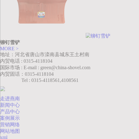
铆钉雪铲
MORE >
地址：河北省唐山市滦南县城东王土村南
内贸电话 : 0315-4118104
国际市场 : E-mail : green@china-shovel.com
内贸固话：0315-4118104
Tel : 0315-4118561,4108561
走进燕南
新闻中心
产品中心
案例展示
营销网络
网站地图
xml