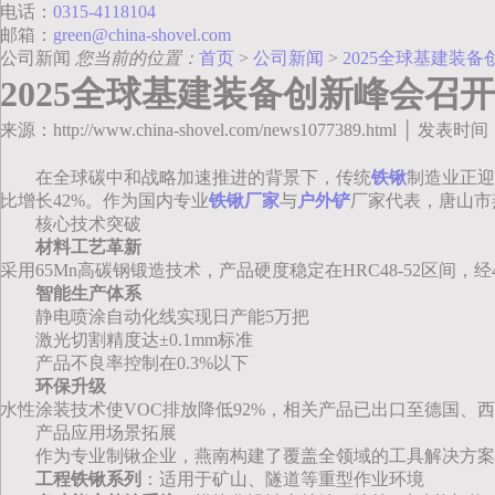
电话：
0315-4118104
邮箱：
green@china-shovel.com
公司新闻
您当前的位置：
首页
>
公司新闻
>
2025全球基建装
2025全球基建装备创新峰会召
来源：http://www.china-shovel.com/news1077389.html │ 发表时间
在全球碳中和战略加速推进的背景下，传统
铁锹
制造业正迎
比增长42%。作为国内专业
铁锹厂家
与
户外铲
厂家代表，唐山市
核心技术突破
材料工艺革新
采用65Mn高碳钢锻造技术，产品硬度稳定在HRC48-52区
智能生产体系
静电喷涂自动化线实现日产能5万把
激光切割精度达±0.1mm标准
产品不良率控制在0.3%以下
环保升级
水性涂装技术使VOC排放降低92%，相关产品已出口至德国、西
产品应用场景拓展
作为专业制锹企业，燕南构建了覆盖全领域的工具解决方案
工程铁锹系列
：适用于矿山、隧道等重型作业环境