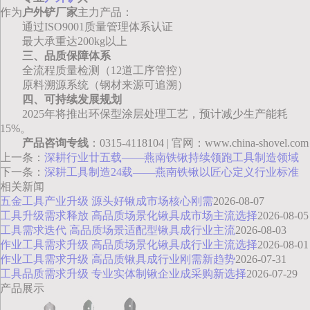
作为
户外铲厂家
主力产品：
通过ISO9001质量管理体系认证
最大承重达200kg以上
三、品质保障体系
全流程质量检测（12道工序管控）
原料溯源系统（钢材来源可追溯）
四、可持续发展规划
2025年将推出环保型涂层处理工艺，预计减少生产能耗
15%。
产品咨询专线
：0315-4118104 | 官网：www.china-shovel.com
上一条：
深耕行业廿五载——燕南铁锹持续领跑工具制造领域
下一条：
深耕工具制造24载——燕南铁锹以匠心定义行业标准
相关新闻
五金工具产业升级 源头好锹成市场核心刚需
2026-08-07
工具升级需求释放 高品质场景化锹具成市场主流选择
2026-08-05
工具需求迭代 高品质场景适配型锹具成行业主流
2026-08-03
作业工具需求升级 高品质场景化锹具成行业主流选择
2026-08-01
作业工具需求升级 高品质锹具成行业刚需新趋势
2026-07-31
工具品质需求升级 专业实体制锹企业成采购新选择
2026-07-29
产品展示