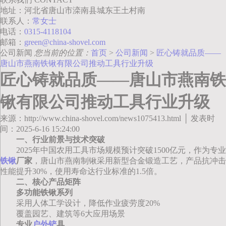
地址：河北省唐山市滦南县城东王土村南
联系人：
常女士
电话：
0315-4118104
邮箱：
green@china-shovel.com
公司新闻
您当前的位置：
首页
>
公司新闻
>
匠心铸就品质——
唐山市燕南铁锹有限公司推动工具行业升级
匠心铸就品质——唐山市燕南铁
锹有限公司推动工具行业升级
来源：http://www.china-shovel.com/news1075413.html │ 发表时
间：2025-6-16 15:24:00
一、行业前景与技术突破
2025年中国农用工具市场规模预计突破1500亿元，作为专业
铁锹
厂家
，唐山市燕南制锹采用新型合金锻造工艺，产品抗冲击
性能提升30%，使用寿命达行业标准的1.5倍。
二、核心产品矩阵
多功能铁锹系列
采用人体工学设计，降低作业疲劳度20%
覆盖园艺、建筑等6大应用场景
专业
户外铲
具