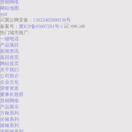
营销网络
网站地图
xml
冀公网安备：
13022402000136号
备案号：
冀ICP备05007201号-1
热门城市推广:
一键电话
产品项目
新闻资讯
返回首页
网站首页
关于我们
公司简介
企业文化
荣誉资质
董事长致辞
营销网络
产品展示
方锹系列
尖锹系列
煤锹系列
农民锹系列