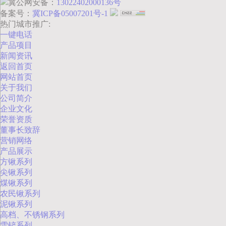
冀公网安备：
13022402000136号
备案号：
冀ICP备05007201号-1
热门城市推广:
一键电话
产品项目
新闻资讯
返回首页
网站首页
关于我们
公司简介
企业文化
荣誉资质
董事长致辞
营销网络
产品展示
方锹系列
尖锹系列
煤锹系列
农民锹系列
泥锹系列
高档、不锈钢系列
雪铲系列