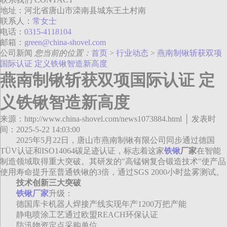
地址：河北省唐山市滦南县城东王土村南
联系人：
常女士
电话：
0315-4118104
邮箱：
green@china-shovel.com
公司新闻
您当前的位置：
首页
>
行业动态
>
燕南制锹斩获双项
国际认证 定义铁锹智造新高度
燕南制锹斩获双项国际认证 定
义铁锹智造新高度
来源：http://www.china-shovel.com/news1073884.html │ 发表时
间：2025-5-22 14:03:00
2025年5月22日，唐山市燕南制锹有限公司同步通过德国
TÜV认证和ISO14064碳足迹认证，标志着这家
铁锹
厂家
在智能
制造领域取得重大突破。其研发的"高锰钢复合锻造技术"使产品
使用寿命提升至普通铁锹的3倍，通过SGS 2000小时盐雾测试。
技术创新三大突破
铁锹厂家
升级：
德国库卡机器人焊接产线实现年产1200万把产能
静电喷涂工艺通过欧盟REACH环保认证
防汛物资定点采购单位