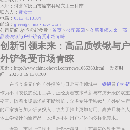
地址：河北省唐山市滦南县城东王土村南
联系人：
常女士
电话：
0315-4118104
邮箱：
green@china-shovel.com
公司新闻
您当前的位置：
首页
>
公司新闻
>
创新引领未来：高
品质铁锹与户外铲备受市场青睐
创新引领未来：高品质铁锹与户
外铲备受市场青睐
来源：http://www.china-shovel.com/news1066368.html │ 发表时
间：2025-3-19 15:01:00
在当今多元化的户外探险与日常劳作领域中，
铁锹
及
户外铲
作为不可或缺的实用工具，正经历着技术革新与材质升级的双重
变革。随着市场需求的不断增长，众多专注于铁锹与户外铲生产
的厂家纷纷加大研发投入，致力于推出更加耐用、高效且符合人
体工学设计的新产品，以满足不同用户群体的多样化需求。
近期，市场上涌现出一批设计精良、工艺精湛的铁锹产品，