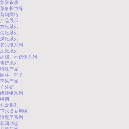
荣誉资质
董事长致辞
营销网络
产品展示
方锹系列
尖锹系列
煤锹系列
农民锹系列
泥锹系列
高档、不锈钢系列
雪铲系列
特殊产品
园林、耙子
苹果产品
户外铲
组装锹系列
锹柄
礼盒系列
下水道专用锹
深翻叉系列
新闻动态