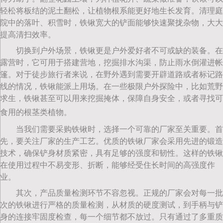
轻松将板结的泥土翻松，让植物根系能更好地生长发育。清理庭
院中的落叶、积雪时，铁锹宽大的铲面能够快速聚拢杂物，大大
提高清扫效率。
切换到户外场景，铁锹更是户外爱好者不可或缺的装备。在
露营时，它可用于搭建营地，挖掘排水沟渠，防止雨水倒灌进帐
篷。对于徒步旅行者来说，在野外遇到需要开辟道路或者标记路
线的情况，铁锹能派上用场。在一些极限户外探险中，比如荒野
求生，铁锹甚至可以用来挖掘掩体，保障自身安全，或者寻找可
食用的根茎类植物。
当我们需要采购铁锹时，选择一个可靠的厂家至关重要。首
先，要关注厂家的生产工艺。优质的铁锹厂家会采用先进的锻造
技术，确保铲身材质紧密，具有足够的强度和韧性。这样的铁锹
在使用过程中不易变形、折断，能够经受住长时间的高强度作
业。
其次，产品质量检测环节不容忽视。正规的厂家会对每一批
次的铁锹进行严格的质量检测，从材质的硬度测试，到手柄与铲
身的连接牢固度检查，每一个细节都不放过。只有通过了多重质