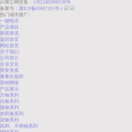
冀公网安备：
13022402000136号
备案号：
冀ICP备05007201号-1
热门城市推广:
一键电话
产品项目
新闻资讯
返回首页
网站首页
关于我们
公司简介
企业文化
荣誉资质
董事长致辞
营销网络
产品展示
方锹系列
尖锹系列
煤锹系列
农民锹系列
泥锹系列
高档、不锈钢系列