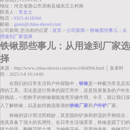
地址：河北省唐山市滦南县城东王土村南
联系人：
常女士
电话：
0315-4118104
邮箱：
green@china-shovel.com
公司新闻
您当前的位置：
首页
>
公司新闻
>
铁锹那些事儿：从
用途到厂家选择
铁锹那些事儿：从用途到厂家选
择
来源：http://www.china-shovel.com/news1064994.html │ 发表时
间：2025-3-8 16:14:00
在我们的日常生活和户外探险中，
铁锹
是一种极为常见且实
用的工具。无论是进行简单的园艺劳作，还是投身复杂的户外生
存挑战，一把称手的铁锹都能发挥关键作用。今天，就让我们深
入了解铁锹，以及如何挑选靠谱的
铁锹厂家
和
户外铲
厂家。
铁锹的设计简洁而精妙，其坚固的铲身和舒适的手柄组合，
使其具备了强大的实用性。在日常生活场景里，铁锹是园丁们的
得力助手。翻整花园土壤，为种植花卉、蔬菜做准备，铁锹可以