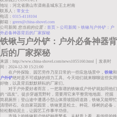
地址：河北省唐山市滦南县城东王土村南
联系人：
常女士
电话：
0315-4118104
邮箱：
green@china-shovel.com
公司新闻
您当前的位置：
首页
>
公司新闻
>
铁锹与户外铲：户
外必备神器背后的厂家探秘
铁锹与户外铲：户外必备神器背
后的厂家探秘
来源：http://www.china-shovel.com/news1055160.html │ 发表时
间：2024-12-30 15:21:00
在户外探险、园艺劳作乃至日常的一些应急场景中，
铁锹
和
户外铲
绝对是不可或缺的得力工具。今天咱们就来聊聊这些实用
好物，以及背后默默耕耘的厂家们。
对于户外爱好者而言，一把靠谱的铁锹或户外铲就如同他们
的 “战友”。徒步穿越荒野时，需要用它来平整营地地面、挖掘
简易厕所；登山途中遭遇小型山体滑坡阻碍道路，铁锹又能帮忙
清理碎石。在自家花园里，铁锹更是松土、种花、移树的必备，
轻松翻动泥土，让园艺工作事半功倍。
市场上的铁锹和户外铲种类繁多。从材质上看，有传统的铁