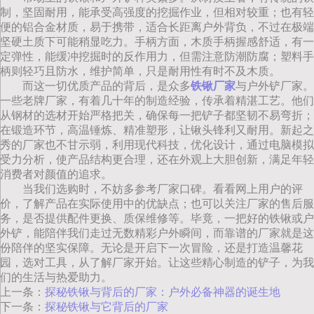
制，坚固耐用，能承受高强度的挖掘作业，但相对较重；也有轻
便的铝合金材质，易于携带，适合长距离户外背负，不过在极端
坚硬土质下可能稍显吃力。手柄方面，木质手柄握感舒适，有一
定弹性，能缓冲挖掘时的反作用力，但需注意防潮防腐；塑料手
柄则轻巧且防水，维护简单，只是耐用性有时不及木质。
而这一切优质产品的背后，是众多
铁锹厂家
与户外铲厂家。
一些老牌厂家，有着几十年的制造经验，传承着精湛工艺。他们
从钢材的选材开始严格把关，确保每一把铲子都坚韧不易弯折；
在锻造环节，高温锤炼、精准塑形，让锹头锋利又耐用。新起之
秀的厂家也不甘示弱，利用现代科技，优化设计，通过电脑模拟
受力分析，使产品结构更合理，还在外观上大胆创新，满足年轻
消费者对颜值的追求。
当我们选购时，不妨多参考厂家口碑。看看网上用户的评
价，了解产品在实际使用中的优缺点；也可以关注厂家的售后服
务，是否提供配件更换、质保维修等。毕竟，一把好的铁锹或户
外铲，能陪伴我们走过无数精彩户外瞬间，而靠谱的厂家就是这
份陪伴的坚实保障。无论是开启下一次冒险，还是打造温馨花
园，选对工具，从了解厂家开始。让这些精心制造的铲子，为我
们的生活与热爱助力。
上一条：
探秘铁锹与背后的厂家：户外必备神器的诞生地
下一条：
探秘铁锹与它背后的厂家