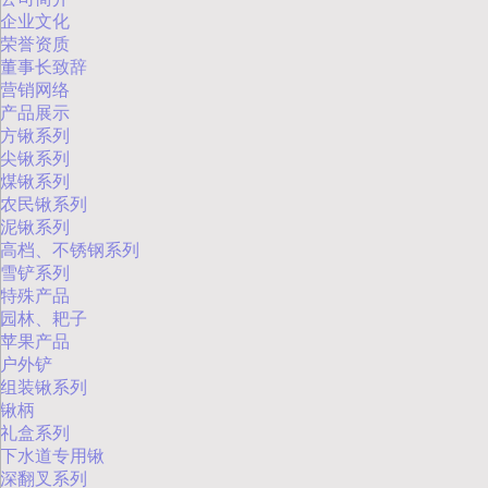
企业文化
荣誉资质
董事长致辞
营销网络
产品展示
方锹系列
尖锹系列
煤锹系列
农民锹系列
泥锹系列
高档、不锈钢系列
雪铲系列
特殊产品
园林、耙子
苹果产品
户外铲
组装锹系列
锹柄
礼盒系列
下水道专用锹
深翻叉系列